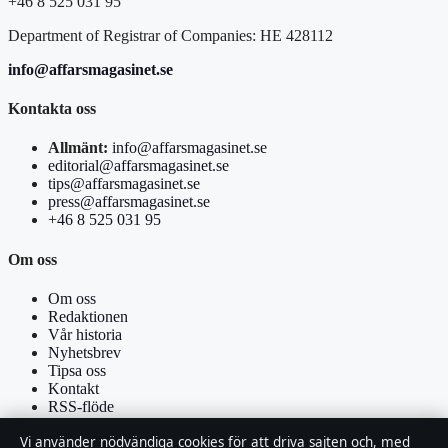
+46 8 525 031 95
Department of Registrar of Companies: HE 428112
info@affarsmagasinet.se
Kontakta oss
Allmänt:
info@affarsmagasinet.se
editorial@affarsmagasinet.se
tips@affarsmagasinet.se
press@affarsmagasinet.se
+46 8 525 031 95
Om oss
Om oss
Redaktionen
Vår historia
Nyhetsbrev
Tipsa oss
Kontakt
RSS-flöde
Vi använder nödvändiga cookies för att driva sajten och, med
Förtroende & standarder