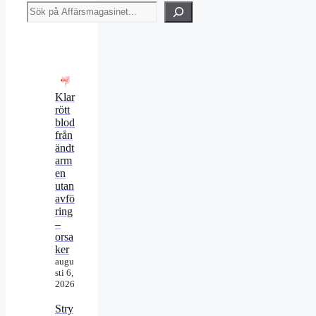
Sök
Klar
rött
blod
från
ändt
arm
en
utan
avfö
ring
–
orsa
ker
augu
sti 6,
2026
Stry