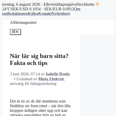
torsdag, 6 augusti 2026 ·
Eftermiddagsutgåva
Stockholm
24°C
SEK/USD 0.1054 · SEK/EUR 0.0912
Om
oss
Redaktionen
Källor
Kontakt
Nyhetsbrev
Hoppa
Affärsmagasinet
till
innehåll
Meny
När lär sig barn sitta?
Fakta och tips
3 juni 2026, 07:14
av
Isabelle Rosén
·
✓
Granskad av
Maria Almkvist
,
ansvarig för faktagranskning
Det är en av de där stunderna som
föräldrar ser fram emot – när den lilla
kroppen äntligen sitter upp och kan
utforska omvärlden från en helt ny