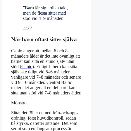
”Barn lär sig i olika takt,
men de flesta sitter med
stöd vid 4–9 månader.”
1177
När barn oftast sitter själva
Capio anger att mellan 6 och 8
månaders ålder är det inte ovanligt att
barnet kan sitta en stund själv utan
stöd (
Capio
). Enligt Libero kan sitta
själv ske tidigt vid 5–6 månader,
vanligare vid 7–8 månader och senare
vid 9–10 månader. Central Baltic-
materialet anger att en del barn kan
sitta utan stöd vid 7–8 månaders ålder.
Mönstret
Sittandet följer en nedifrån-och-upp-
ordning: först huvudkontroll, sedan
bålstyrka, därefter sittande. Det som
ser ut som en långsam process är