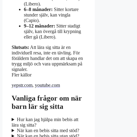
(Libero).
6–8 månader:
Sitter kortare
stunder själv, kan vingla
(Capio).
9–12 månader:
Sitter stadigt
själv, kan övergå till krypning
eller gå (Libero).
Slutsats:
Att lära sig sitta är en
individuell resa, inte en tävling. För
föräldern handlar det om att skapa en
trygg miljö och vara uppmärksam på
signaler.
Fler källor
yepstr.com
,
youtube.com
Vanliga frågor om när
barn lär sig sitta
Hur kan jag hjälpa min bebis att
lära sig sitta?
När kan en bebis sitta med stöd?
När kan en bebis sitta utan stöd?