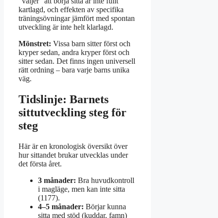
”väljer” att börja sitta är inte fullt
kartlagd, och effekten av specifika
träningsövningar jämfört med spontan
utveckling är inte helt klarlagd.
Mönstret:
Vissa barn sitter först och
kryper sedan, andra kryper först och
sitter sedan. Det finns ingen universell
rätt ordning – bara varje barns unika
väg.
Tidslinje: Barnets
sittutveckling steg för
steg
Här är en kronologisk översikt över
hur sittandet brukar utvecklas under
det första året.
3 månader:
Bra huvudkontroll
i magläge, men kan inte sitta
(1177).
4–5 månader:
Börjar kunna
sitta med stöd (kuddar, famn)