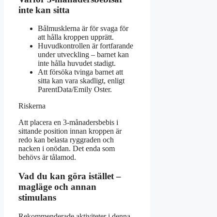
inte kan sitta
Bålmusklerna är för svaga för
att hålla kroppen upprätt.
Huvudkontrollen är fortfarande
under utveckling – barnet kan
inte hålla huvudet stadigt.
Att försöka tvinga barnet att
sitta kan vara skadligt, enligt
ParentData/Emily Oster.
Riskerna
Att placera en 3-månadersbebis i
sittande position innan kroppen är
redo kan belasta ryggraden och
nacken i onödan. Det enda som
behövs är tålamod.
Vad du kan göra istället –
magläge och annan
stimulans
Rekommenderade aktiviteter i denna