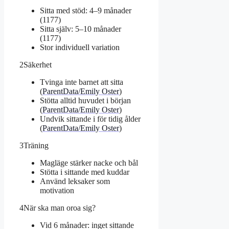
Sitta med stöd: 4–9 månader
(1177)
Sitta själv: 5–10 månader
(1177)
Stor individuell variation
2
Säkerhet
Tvinga inte barnet att sitta
(
ParentData/Emily Oster
)
Stötta alltid huvudet i början
(
ParentData/Emily Oster
)
Undvik sittande i för tidig ålder
(
ParentData/Emily Oster
)
3
Träning
Magläge stärker nacke och bål
Stötta i sittande med kuddar
Använd leksaker som
motivation
4
När ska man oroa sig?
Vid 6 månader: inget sittande