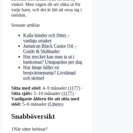
vinkel. Men vägen dit ser olika ut för
varje barn, och det är lätt att oroa sig i
onödan.
Senaste artiklar
Kalla händer och fötter –
vanliga orsaker
Jamaican Black Castor Oil –
Guide & Skillnader
Hur mycket kan man ta ut i
bankomat? Uttagsgräns per dag
Hur länge håller en
bergvärmepump? Livslängd
och skötsel
Sitta med stöd:
4–9 månader (
1177
) ·
Sitta själv:
5–10 månader (
1177
) ·
Vanligaste åldern för att sitta med
stöd:
5–6 månader (
Libero
)
Snabböversikt
1
När sitter bebisar?