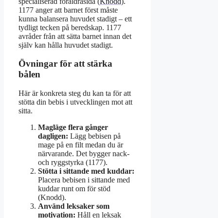
specialiserad föräldrasida (
Knodd
).
1177 anger att barnet först måste
kunna balansera huvudet stadigt – ett
tydligt tecken på beredskap. 1177
avråder från att sätta barnet innan det
själv kan hålla huvudet stadigt.
Övningar för att stärka
bålen
Här är konkreta steg du kan ta för att
stötta din bebis i utvecklingen mot att
sitta.
Magläge flera gånger
dagligen:
Lägg bebisen på
mage på en filt medan du är
närvarande. Det bygger nack-
och ryggstyrka (1177).
Stötta i sittande med kuddar:
Placera bebisen i sittande med
kuddar runt om för stöd
(Knodd).
Använd leksaker som
motivation:
Håll en leksak