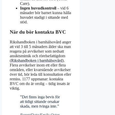
Care).
Ingen huvudkontroll
– vid 6
månader bör barnet kunna hålla
huvudet stadigt i sittande med
stöd.
När du bör kontakta BVC
Rikshandboken i barnhälsovård anger
att vid 3 till 5 månaders ålder ska man
reagera på avvikelser som nedsatt
ansiktsmimik och rörelsefattigdom
(
Rikshandboken i barnhälsovård
).
Flera avvikelser inom ett eller flera
områden, eller kvarstående avvikelser
över tid, bör leda till konsultation eller
remiss. 1177 uppmanar: kontakta
BVC om du är orolig – tidig insats är
viktig.
”Det finns inga bevis för
att tidigt sittande orsakar
skada, men tvinga inte.”
ParentData/Emily Oster