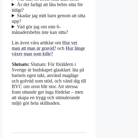
Är det farligt att låta bebis sitta för
tidigt?
Skadar jag mitt barn genom att sitta
upp?
Vad gör jag om min 6-
månadersbebis inte kan sitta?
Läs även våra artiklar om
Hur vet
man att man är gravid?
och
Hur länge
växer man som kille?
Slutsats:
Slutsats: För föräldern i
Sverige är budskapet glasklart: lita på
barnets egen takt, använd magläge
och golvtid som stöd, och vänd dig till
BVC om oron blir stor. Att stressa
fram sittande ger inga fördelar – men
att skapa en trygg och stimulerande
miljö gör hela skillnaden.