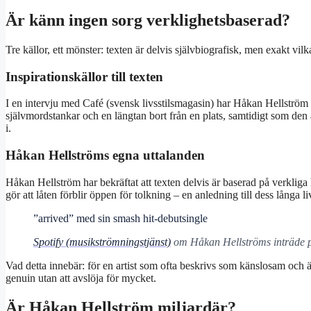
Är känn ingen sorg verklighetsbaserad?
Tre källor, ett mönster: texten är delvis självbiografisk, men exakt vilka
Inspirationskällor till texten
I en intervju med Café (svensk livsstilsmagasin) har Håkan Hellström be
självmordstankar och en längtan bort från en plats, samtidigt som den
i.
Håkan Hellströms egna uttalanden
Håkan Hellström har bekräftat att texten delvis är baserad på verkliga h
gör att låten förblir öppen för tolkning – en anledning till dess långa l
”arrived” med sin smash hit-debutsingle
Spotify (musikströmningstjänst)
om Håkan Hellströms inträde 
Vad detta innebär: för en artist som ofta beskrivs som känslosam och ä
genuin utan att avslöja för mycket.
Är Håkan Hellström miljardär?