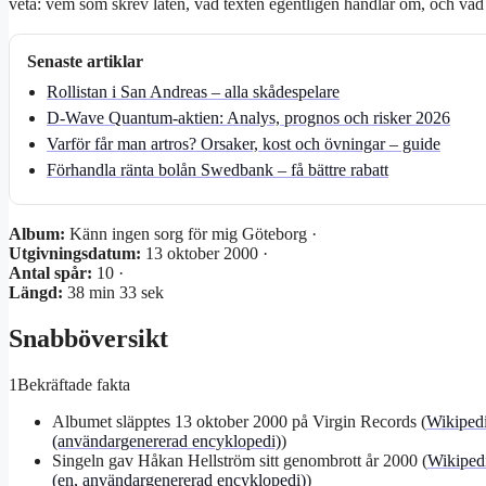
veta: vem som skrev låten, vad texten egentligen handlar om, och vad s
Senaste artiklar
Rollistan i San Andreas – alla skådespelare
D-Wave Quantum-aktien: Analys, prognos och risker 2026
Varför får man artros? Orsaker, kost och övningar – guide
Förhandla ränta bolån Swedbank – få bättre rabatt
Album:
Känn ingen sorg för mig Göteborg ·
Utgivningsdatum:
13 oktober 2000 ·
Antal spår:
10 ·
Längd:
38 min 33 sek
Snabböversikt
1
Bekräftade fakta
Albumet släpptes 13 oktober 2000 på Virgin Records (
Wikiped
(användargenererad encyklopedi)
)
Singeln gav Håkan Hellström sitt genombrott år 2000 (
Wikiped
(en, användargenererad encyklopedi)
)