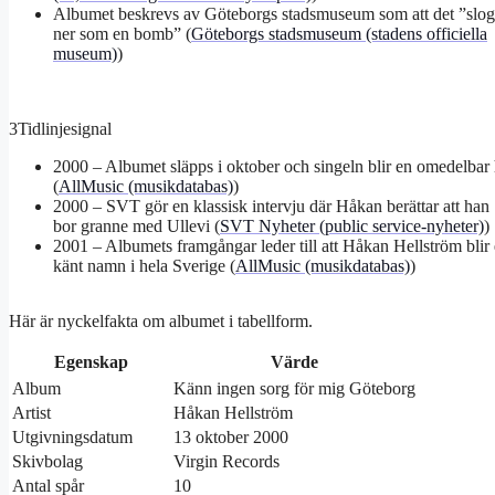
Albumet beskrevs av Göteborgs stadsmuseum som att det ”slog
ner som en bomb” (
Göteborgs stadsmuseum (stadens officiella
museum)
)
3
Tidlinjesignal
2000 – Albumet släpps i oktober och singeln blir en omedelbar 
(
AllMusic (musikdatabas)
)
2000 – SVT gör en klassisk intervju där Håkan berättar att han
bor granne med Ullevi (
SVT Nyheter (public service-nyheter)
)
2001 – Albumets framgångar leder till att Håkan Hellström blir 
känt namn i hela Sverige (
AllMusic (musikdatabas)
)
Här är nyckelfakta om albumet i tabellform.
Egenskap
Värde
Nyckelfakta
Album
Känn ingen sorg för mig Göteborg
om
Artist
Håkan Hellström
albumet
Utgivningsdatum
13 oktober 2000
Skivbolag
Virgin Records
Antal spår
10