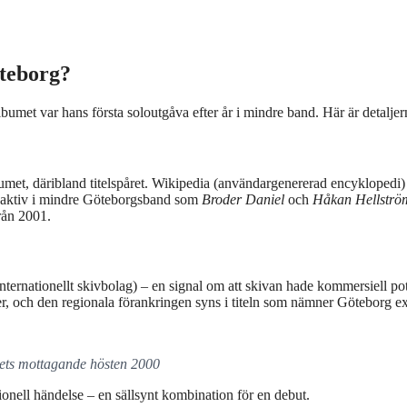
öteborg?
lbumet var hans första soloutgåva efter år i mindre band. Här är detaljer
met, däribland titelspåret. Wikipedia (användargenererad encyklopedi)
n aktiv i mindre Göteborgsband som
Broder Daniel
och
Håkan Hellströ
från 2001.
ternationellt skivbolag) – en signal om att skivan hade kommersiell pot
r, och den regionala förankringen syns i titeln som nämner Göteborg exp
ets mottagande hösten 2000
ionell händelse – en sällsynt kombination för en debut.