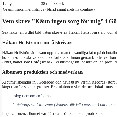
Längd
38 min 33 sek
Grammisnomineringar
Ja (bland annat årets nykomling)
Vem skrev ”Känn ingen sorg för mig” i G
Sex fakta, en tydlig bild: låten skrevs av Håkan Hellström själv, och a
Håkan Hellström som låtskrivare
Håkan Hellström är ensam upphovsman till samtliga låtar på debutalbu
honom som låtskrivare och textförfattare. Innan genombrottet var ha
Band
, något som Café (svensk livsstilsmagasin) beskriver i en profil 
Albumets produktion och medverkan
Albumet spelades in i Göteborg och gavs ut av Virgin Records (stort in
långt utanför stadens gränser. Produktionen skedde med lokala musike
”slog ner som en bomb”
Göteborgs stadsmuseum (stadens officiella museum) om album
Implikationen: albumet var från start både en lokal produkt och en nat