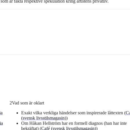
om är fakta respektive spekulation kring artistens privatliv.
2
Vad som är oklart
ia
Exakt vilka verkliga händelser som inspirerade låttexten (
Ca
(svensk livsstilsmagasin)
)
ia
Om Håkan Hellström har en formell diagnos (han har inte
bekräftat) (
Café (svensk livsstilsmagasin)
)