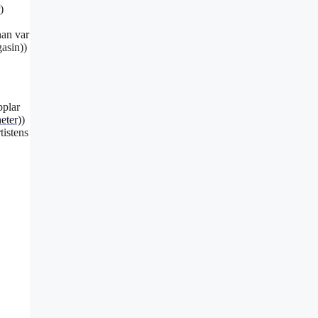
)
han var
asin))
pplar
eter)
)
tistens