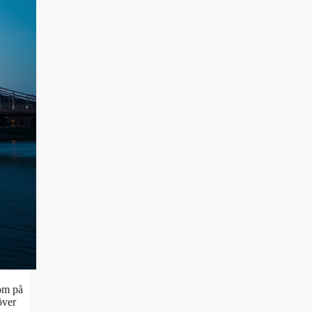
som på
över