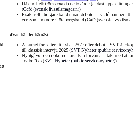
Håkan Hellströms exakta nettovärde (endast uppskattningar
(
Café (svensk livsstilsmagasin)
)
Exakt roll i tidigare band innan debuten – Café nämner att 
verksam i mindre Göteborgsband (Café (svensk livsstilsmag
4
Vad händer härnäst
hit
Albumet fortsätter att hyllas 25 år efter debut – SVT återko
till klassisk intervju 2025 (
SVT Nyheter (public service-nyh
Nyutgåvor och dokumentärer kan förväntas i takt med att ar
arv befästs (
SVT Nyheter (public service-nyheter)
)
ett