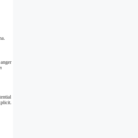
na.
 anger
m
ential
licit.