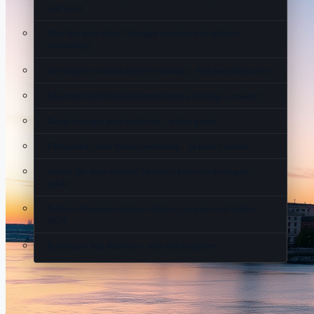
och vård
Mår illa hela tiden? Vanliga orsaker och effektiv
behandling
Stryktipset resultat och liverättning – följ matcherna live
Klarrött blod från ändtarmen utan avföring – orsaker
Koppla lampa med sockerbit – säker guide
Förhandla ränta bolån Swedbank – få bättre rabatt
Varför får man artros? Orsaker, kost och övningar –
guide
D-Wave Quantum-aktien: Analys, prognos och risker
2026
Rollistan i San Andreas – alla skådespelare