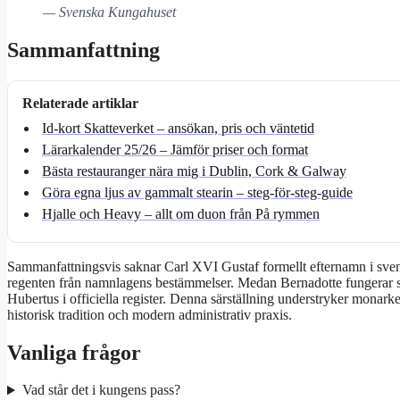
— Svenska Kungahuset
Sammanfattning
Relaterade artiklar
Id-kort Skatteverket – ansökan, pris och väntetid
Lärarkalender 25/26 – Jämför priser och format
Bästa restauranger nära mig i Dublin, Cork & Galway
Göra egna ljus av gammalt stearin – steg-för-steg-guide
Hjalle och Heavy – allt om duon från På rymmen
Sammanfattningsvis saknar Carl XVI Gustaf formellt efternamn i sve
regenten från namnlagens bestämmelser. Medan Bernadotte fungerar s
Hubertus i officiella register. Denna särställning understryker monark
historisk tradition och modern administrativ praxis.
Vanliga frågor
Vad står det i kungens pass?