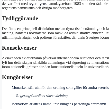
det var först med
regeringens
namnlagsreform 1983 som den rådande or
regentens namnstatus och övriga medborgares.
Tydliggörande
Det finns en principiell distinktion mellan dynastisk benämning och 
mening, hanteras hovstaterna som särskilda administrativa enheter. Pa
utlänningsdatalagen och polisens föreskrifter, där titeln Sveriges Konun
Konsekvenser
Avsaknaden av efternamn påverkar internationella relationer och rätts
lyft hur detta skapar särskilda utmaningar vid signering av internation
inom nationella gränser där den konstitutionella titeln är universellt er
Kungörelser
Monarken står utanför den ordning som gäller för andra svensk
— Regeringskansliets rättsavdelning
Bernadotte är ättens namn, inte kungens personliga efternamn.