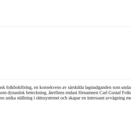
nsk folkbokföring, en konsekvens av särskilda lagstadganden som unda
om dynastisk beteckning, återfinns endast förnamnen Carl Gustaf Folk
ens unika ställning i rättssystemet och skapar en intressant avvägning m