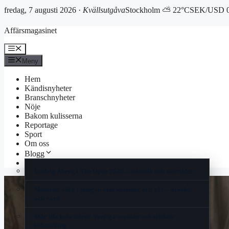
fredag, 7 augusti 2026 ·
Kvällsutgåva
Stockholm ⛅ 22°C
SEK/USD 0
Hoppa
Affärsmagasinet
till
innehåll
Meny
Meny
Hem
Kändisnyheter
Branschnyheter
Nöje
Bakom kulisserna
Reportage
Sport
Om oss
Blogg
Korsord
Ludvig Åberg i The Open 2026 – statistik och starttider
Molande värk i pungen som kommer och går – orsaker
och vård
Mår illa hela tiden? Vanliga orsaker och effektiv
behandling