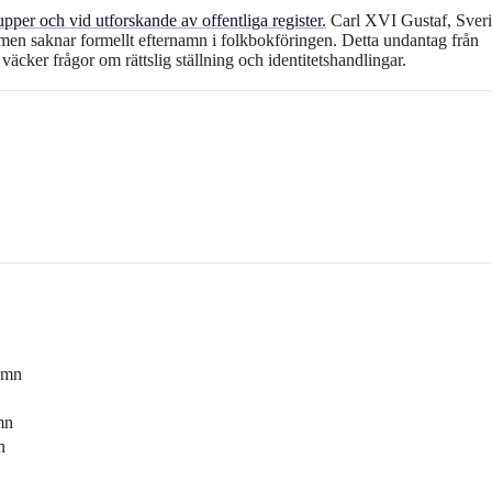
per och vid utforskande av offentliga register.
Carl XVI Gustaf, Sver
 men saknar formellt efternamn i folkbokföringen. Detta undantag från
äcker frågor om rättslig ställning och identitetshandlingar.
amn
mn
n