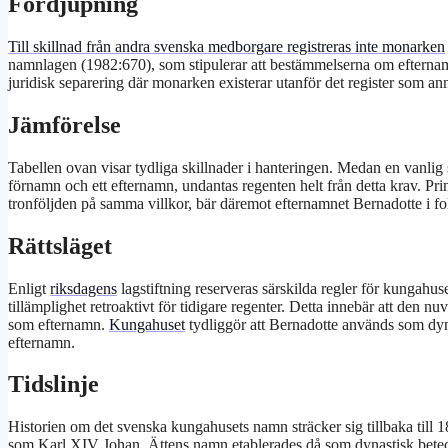
Fördjupning
Till skillnad från andra svenska medborgare registreras inte monarken
namnlagen (1982:670), som stipulerar att bestämmelserna om efternamn 
juridisk separering där monarken existerar utanför det register som an
Jämförelse
Tabellen ovan visar tydliga skillnader i hanteringen. Medan en vanli
förnamn och ett efternamn, undantas regenten helt från detta krav. Pri
tronföljden på samma villkor, bär däremot efternamnet Bernadotte i f
Rättsläget
Enligt
riksdagens
lagstiftning reserveras särskilda regler för kungah
tillämplighet retroaktivt för tidigare regenter. Detta innebär att den nu
som efternamn.
Kungahuset
tydliggör att Bernadotte används som dyn
efternamn.
Tidslinje
Historien om det svenska kungahusets namn sträcker sig tillbaka till 
som Karl XIV Johan. Ättens namn etablerades då som dynastisk betec