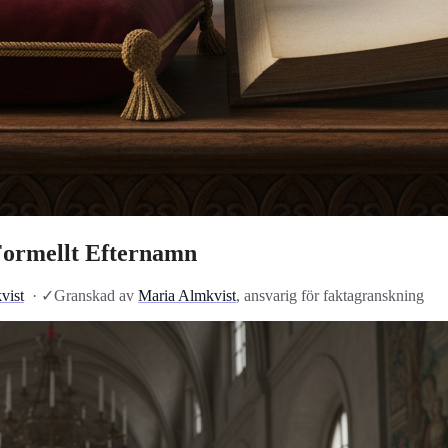
Formellt Efternamn
vist
·
✓
Granskad av
Maria Almkvist
, ansvarig för faktagranskning