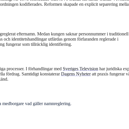
dningen kodifierades. Reformen skapade en explicit separering mell
lagreglerat efternamn. Medan kungen saknar personnummer i traditionell
ss och identitetshandlingar utfärdas genom förfaranden reglerade i
g fungerar som tillräcklig identifiering.
liga processer. I förhandlingar med
Sveriges Television
har juridiska exp
ella fördrag. Samtidigt konstaterar
Dagens Nyheter
att praxis fungerar v
känd.
a medborgare vad gäller namnreglering.