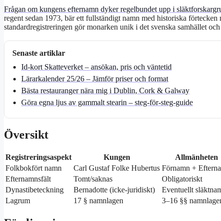
Frågan om kungens efternamn dyker regelbundet upp i släktforskargrup
regent sedan 1973, bär ett fullständigt namn med historiska förtecken
standardregistreringen gör monarken unik i det svenska samhället och v
Senaste artiklar
Id-kort Skatteverket – ansökan, pris och väntetid
Lärarkalender 25/26 – Jämför priser och format
Bästa restauranger nära mig i Dublin, Cork & Galway
Göra egna ljus av gammalt stearin – steg-för-steg-guide
Översikt
Registreringsaspekt
Kungen
Allmänheten
Folkbokfört namn
Carl Gustaf Folke Hubertus
Förnamn + Eftern
Efternamnsfält
Tomt/saknas
Obligatoriskt
Dynastibeteckning
Bernadotte (icke-juridiskt)
Eventuellt släktna
Lagrum
17 § namnlagen
3–16 §§ namnlage