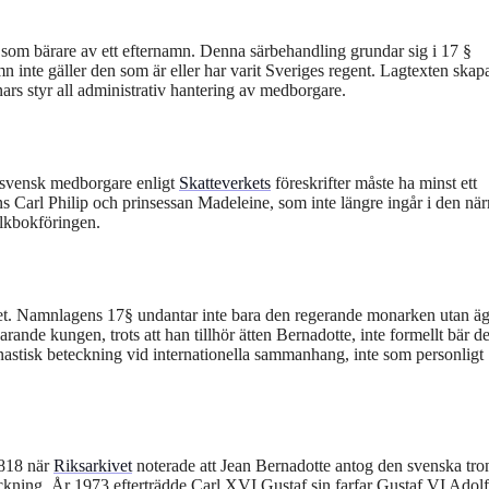
som bärare av ett efternamn. Denna särbehandling grundar sig i 17 §
inte gäller den som är eller har varit Sveriges regent. Lagtexten skap
nars styr all administrativ hantering av medborgare.
g svensk medborgare enligt
Skatteverkets
föreskrifter måste ha minst ett
ns Carl Philip och prinsessan Madeleine, som inte längre ingår i den nä
olkbokföringen.
uset. Namnlagens 17§ undantar inte bara den regerande monarken utan ä
varande kungen, trots att han tillhör ätten Bernadotte, inte formellt bär de
astisk beteckning vid internationella sammanhang, inte som personligt
1818 när
Riksarkivet
noterade att Jean Bernadotte antog den svenska tro
kning. År 1973 efterträdde Carl XVI Gustaf sin farfar Gustaf VI Adol