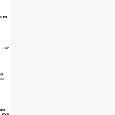
ar en
rmaste
ger
tta
nen
f, men