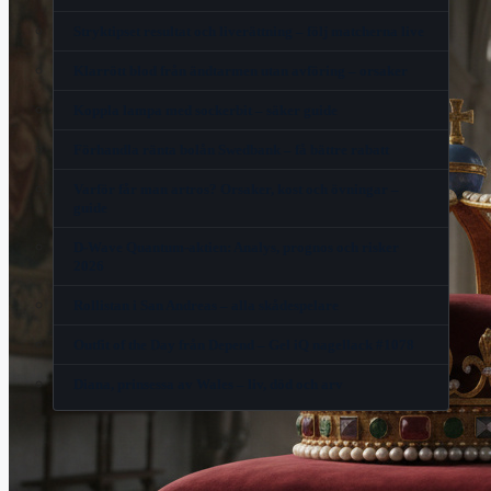
Stryktipset resultat och liverättning – följ matcherna live
Klarrött blod från ändtarmen utan avföring – orsaker
Koppla lampa med sockerbit – säker guide
Förhandla ränta bolån Swedbank – få bättre rabatt
Varför får man artros? Orsaker, kost och övningar –
guide
D-Wave Quantum-aktien: Analys, prognos och risker
2026
Rollistan i San Andreas – alla skådespelare
Outfit of the Day från Depend – Gel iQ nagellack #1078
Diana, prinsessa av Wales – liv, död och arv