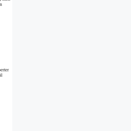
an
erter
äl