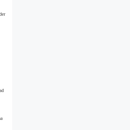
der
lad
na