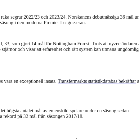
 två raka segrar 2022/23 och 2023/24. Norskanens debutmässiga 36 mål u
a säsong i den moderna Premier League-eran.
 33, som gjort 14 mål för Nottingham Forest. Trots att nyzeeländaren 
de stjärnor och visar att erfarenhet och rätt system kan utmana ungdomlig
s vara en exceptionell insats.
Transfermarkts statistikdatabas bekräftar
a
et högsta antalet mål av en enskild spelare under en säsong sedan
a rekord på 32 mål från säsongen 2017/18.