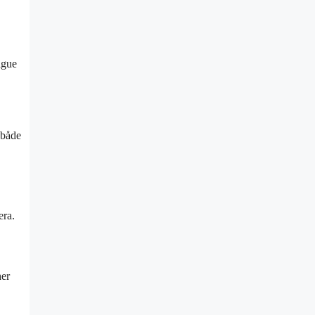
ague
 både
era.
her