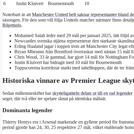
6
Justin Kluivert
Bournemouth
10
Noterbart är att
Manchester United helt saknar representanter bland d
säsongen. För den som vill följa Uniteds matcher närmare finns detal
Biljettinfo
.
Mohamed Salah leder med 29 mål per januari 2025, tätt följd a
Newcastles svenska stjärna representerar den starkaste skandina
Erling Haaland jagar i toppen trots att Manchester City legat eft
Bryan Mbeumo från Brentford överraskar med nästan 15 mål fö
Chris Wood, 33 år gammal, har gjort 14 mål för Nottingham Fores
Justin Kluivert har bidragit med 10 mål för Bournemouth
Toppscorerna korrelerar starkt med tabelltoppen, där de tre frä
Historiska vinnare av Premier League skyt
Sedan millennieskiftet har
skytteligatiteln delats ut till en rad legender
seger, där två eller tre spelare slutat på identiska målnät.
Dominanta legender
Thierry Henrys era i Arsenal markerade en gyllene period för fransm
period gjorde han 24, 30, 25 respektive 27 mål, vilket etablerade hon