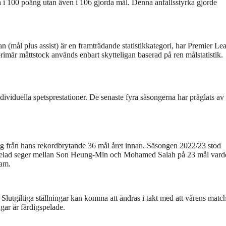
 i 100 poäng utan även i 106 gjorda mål. Denna anfallsstyrka gjorde
an (mål plus assist) är en framträdande statistikkategori, har Premier Le
rimär måttstock används enbart skytteligan baserad på ren målstatistik.
ndividuella spetsprestationer. De senaste fyra säsongerna har präglats av
 från hans rekordbrytande 36 mål året innan. Säsongen 2022/23 stod
elad seger mellan Son Heung-Min och Mohamed Salah på 23 mål vard
ham.
 Slutgiltiga ställningar kan komma att ändras i takt med att vårens matc
gar är färdigspelade.