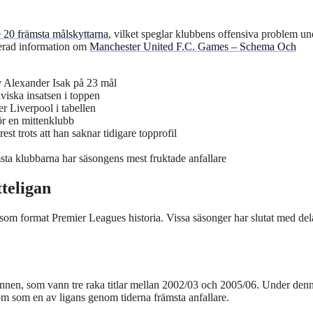
e 20 främsta målskyttarna
, vilket speglar klubbens offensiva problem un
jerad information om
Manchester United F.C. Games – Schema Och
v Alexander Isak på 23 mål
viska insatsen i toppen
er Liverpool i tabellen
r en mittenklubb
t trots att han saknar tidigare topprofil
msta klubbarna har säsongens mest fruktade anfallare
teligan
som format Premier Leagues historia. Vissa säsonger har slutat med de
annen, som vann tre raka titlar mellan 2002/03 och 2005/06. Under den
om som en av ligans genom tiderna främsta anfallare.