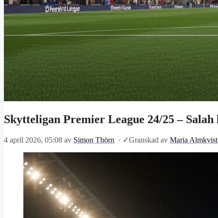
Skytteligan Premier League 24/25 – Salah
4 april 2026, 05:08
av
Simon Thörn
·
✓
Granskad av
Maria Almkvist