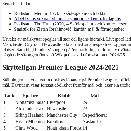
Senaste artiklar
Rollistan i Men in Black – skådespelare och fakta
ADHD hos vuxna kvinnor – symtom, tecken och diagnos
Rollistan i The Hunt (2020) – Skådespelare och kontroverser
Statistik för Zlatan Ibrahimović: karriär, mål & förmögenhet
Urvalet av målskyttar speglar till stor del ligans hierarki. Liverpool
Manchester City och Newcastle räknar med sina respektive toppnamn 
platser. Samtidigt bjuder säsongen på överraskningar i form av ovänta
pågående säsongen finns på
Wikipedias sida för säsongen 2024/25
.
Skytteligan Premier League 2024/2025
Ställningen i skytteligan
redovisas löpande på Premier Leagues officiell
mål. Egyptiern visar fortsatt dödlighet framför mål och jagar sin tredje 
Rank
Spelare
Klubb
Mål
1
Mohamed Salah
Liverpool
29
2
Alexander Isak
Newcastle
23
3
Erling Haaland
Manchester City
Ospecificerat
4
Bryan Mbeumo
Brentford
Nästan 15
5
Chris Wood
Nottingham Forest
14