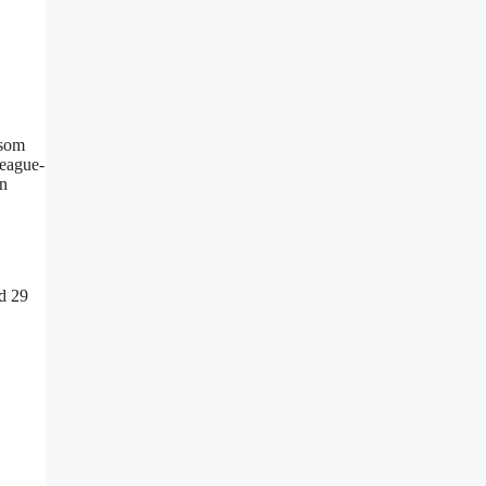
 som
League-
en
ed 29