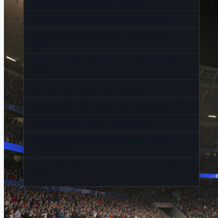
Koppla lampa med sockerbit – säker guide
Förhandla ränta bolån Swedbank – få bättre rabatt
Varför får man artros? Orsaker, kost och övningar –
guide
D-Wave Quantum-aktien: Analys, prognos och risker
2026
Rollistan i San Andreas – alla skådespelare
Outfit of the Day från Depend – Gel iQ nagellack #1078
Diana, prinsessa av Wales – liv, död och arv
Människokroppen fysiologi och anatomi – upplaga 3,
pris och fakta
Vad är mobilt bredband? Guide, priser och skillnader
2025