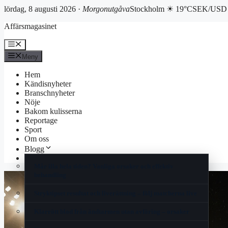
lördag, 8 augusti 2026 ·
Morgonutgåva
Stockholm ☀ 19°C
SEK/USD 
Hoppa
Affärsmagasinet
till
innehåll
Meny
Meny
Hem
Kändisnyheter
Branschnyheter
Nöje
Bakom kulisserna
Reportage
Sport
Om oss
Blogg
Korsord
Mår illa hela tiden? Vanliga orsaker och effektiv
behandling
Stryktipset resultat och liverättning – följ matcherna live
Klarrött blod från ändtarmen utan avföring – orsaker