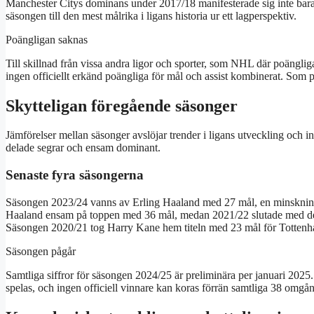
Manchester Citys dominans under 2017/18 manifesterade sig inte bara
säsongen till den mest målrika i ligans historia ur ett lagperspektiv.
Poängligan saknas
Till skillnad från vissa andra ligor och sporter, som NHL där poänglig
ingen officiellt erkänd poängliga för mål och assist kombinerat. Som p
Skytteligan föregående säsonger
Jämförelser mellan säsonger avslöjar trender i ligans utveckling och i
delade segrar och ensam dominant.
Senaste fyra säsongerna
Säsongen 2023/24 vanns av Erling Haaland med 27 mål, en minskning
Haaland ensam på toppen med 36 mål, medan 2021/22 slutade med d
Säsongen 2020/21 tog Harry Kane hem titeln med 23 mål för Totten
Säsongen pågår
Samtliga siffror för säsongen 2024/25 är preliminära per januari 2025.
spelas, och ingen officiell vinnare kan koras förrän samtliga 38 omgån