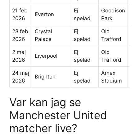
21 feb
Ej
Goodison
Everton
4
2026
spelad
Park
28 feb
Crystal
Ej
Old
4
2026
Palace
spelad
Trafford
2 maj
Ej
Old
Liverpool
4
2026
spelad
Trafford
24 maj
Ej
Amex
Brighton
4
2026
spelad
Stadium
Var kan jag se
Manchester United
matcher live?