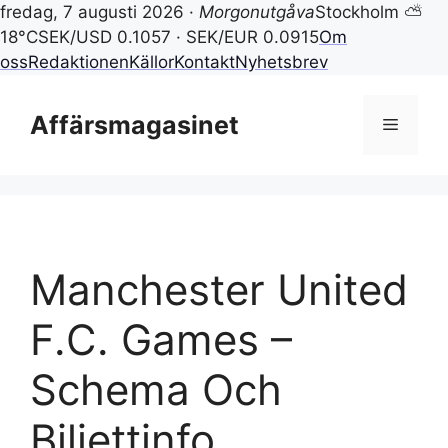
fredag, 7 augusti 2026 ·
Morgonutgåva
Stockholm ⛅
18°C
SEK/USD 0.1057 · SEK/EUR 0.0915
Om
oss
Redaktionen
Källor
Kontakt
Nyhetsbrev
Hoppa
till
Affärsmagasinet
Meny
innehåll
Manchester United
F.C. Games –
Schema Och
Biljettinfo