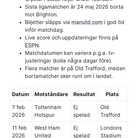
Sista ligamatchen är 24 maj 2026 borta
mot Brighton.
Biljetter släpps via
manutd.com
i god tid
inför matchdag.
Live score och uppdateringar finns på
ESPN
.
Matchdatumen kan variera p.g.a. tv-
justeringar (kolla några dagar före).
Flera matcher är på Old Trafford, medan
bortamatcher sker runt om i landet.
Datum
Motståndare
Resultat
Plats
Lig
7 feb
Tottenham
Ej
Old
4
2026
Hotspur
spelad
Trafford
11 feb
West Ham
Ej
Londons
4
2026
United
spelad
Stadium