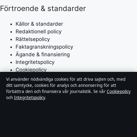
Förtroende & standarder
Källor & standarder
Redaktionell policy
Rättelsepolicy
Faktagranskningspolicy
Ägande & finansiering
Integritetspolicy
Cookiepolicy
Vi använder nödvändiga cookies för att driva sajten och, med
Om Affärsmagasinet i korthet
ditt samtycke, cookies för analys och annonsering för att
förbättra den och finansiera vår journalistik. Se vår
Cookiepolicy
och
Integritetspolicy
.
Affärsmagasinet är en oberoende svensk digital
utgivare med fokus på film, tv, kultur och nöjesnyheter.
Varje artikel har en namngiven byline, granskas av en
redaktör och faktagranskas innan publicering.