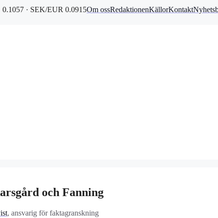
0.1057 · SEK/EUR 0.0915
Om oss
Redaktionen
Källor
Kontakt
Nyhets
Skarsgård och Fanning
ist
, ansvarig för faktagranskning