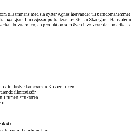
som tillsammans med sin syster Agnes återvänder till barndomshemmet 
ramgångsrik filmregissör porträtterad av Stellan Skarsgård. Hans återin
dverka i huvudrollen, en produktion som även involverar den amerikans
enas, inklusive kameraman Kasper Tuxen
varande filmregissör
-i-filmen-strukturen
hem
t
aktär
o, huvudroll i faderns film