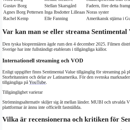
Gustav Borg
Stellan Skarsgård
Fadern, före detta framg
Agnes Borg Pettersen
Inga Ibsdotter Lilleaas
Noras syster
Rachel Kemp
Elle Fanning
Amerikansk stjärna i G
Var kan man se eller streama Sentimental
Den tyska biopremiären ägde rum den
4 december 2025
. Filmen distr
Sverige har inte fullständigt etablerats i tillgängliga källor.
Internationell streaming och VOD
Enligt uppgifter finns Sentimental Value tillgänglig för streaming på 
Storbritannien och delar av Latinamerika. För den svenska marknaden åter
tillgängliga på
YouTube
.
Tillgänglighet varierar
Strömningsalternativ skiljer sig åt mellan länder. MUBI och utvalda 
plattformar är ännu inte officiellt fastställda.
Vilka är recensionerna och kritiken för S