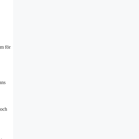
um för
nns
 och