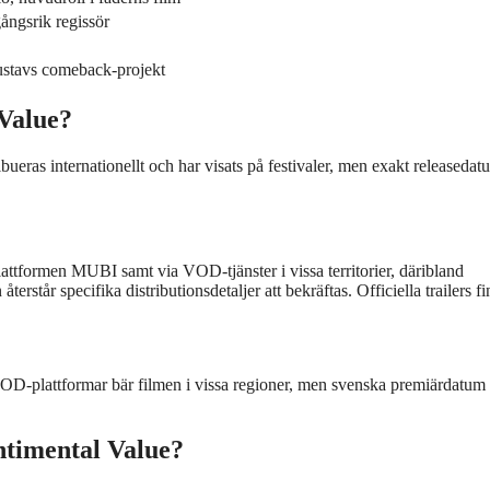
ångsrik regissör
ustavs comeback-projekt
 Value?
ibueras internationellt och har visats på festivaler, men exakt releasedat
plattformen MUBI samt via VOD-tjänster i vissa territorier, däribland
står specifika distributionsdetaljer att bekräftas. Officiella trailers fi
VOD-plattformar bär filmen i vissa regioner, men svenska premiärdatum
entimental Value?