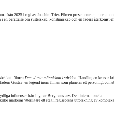
rama från 2025 i regi av Joachim Trier. Filmen presenterar en internation
i en berättelse om systerskap, konstnärskap och en faders återkomst ef
sbelönta filmen
Den värsta människan i världen
. Handlingen kretsar kr
l fadern Gustav, en legend inom filmen som planerar ett personligt com
tydliga influenser från Ingmar Bergmans arv. Den internationella
ke markerar ytterligare ett steg i regissörens utforskning av komplex