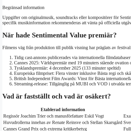
Begränsad information
Uppgifter om originalmusik, soundtracks eller kompositörer för Sentime
specifik musikinformation rekommenderas att vänta på officiella utgåv
När hade Sentimental Value premiär?
Filmens väg från produktion till publik visning har präglats av festiva
Tidig cast-annons publicerades via internationella filmdatabas
Cannes 2025: Världspremiär med 19 minuters stående ovation o
Tysklandspremiär: 4 december 2025 (133 minuter speltid)
Europeiska filmpriset: Flera vinster inklusive Bästa regi och sk
British Independent Film Awards: Vinst för Bästa internationel
Streaming-release: Tillgänglig på MUBI och VOD i utvalda terr
Vad är fastställt och vad är osäkert?
Etablerad information
Regissör Joachim Trier och manusförfattare Eskil Vogt
Exa
Huvudrollerna innehas av Renate Reinsve och Stellan Skarsgård
Sve
Cannes Grand Prix och extrema kritikerbetyg
Ful