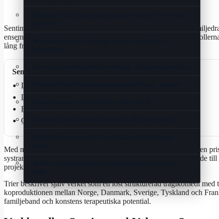
Molande värk i pungen som kommer och går – orsaker
och vård
Sentimental Value (originaltitel
Affeksjonsverdi
) är ett norskt familjed
ensemble där Renate Reinsve och Stellan Skarsgård bär huvudrollerna 
Mår illa hela tiden? Vanliga orsaker och effektiv
lång frånvaro.
behandling
Stryktipset resultat och liverättning – följ matcherna live
Senaste artiklar
Klarrött blod från ändtarmen utan avföring – orsaker
Id-kort Skatteverket – ansökan, pris och väntetid
Lärarkalender 25/26 – Jämför priser och format
Koppla lampa med sockerbit – säker guide
Bästa restauranger nära mig i Dublin, Cork & Galway
Förhandla ränta bolån Swedbank – få bättre rabatt
Göra egna ljus av gammalt stearin – steg-för-steg-guide
Varför får man artros? Orsaker, kost och övningar –
guide
Med manus av Trier och Eskil Vogt återförenas teamet bakom den pri
systrarna Nora och Agnes som tvingas konfrontera sitt förhållande til
D-Wave Quantum-aktien: Analys, prognos och risker
projekt.
2026
Trier beskriver själv verket som en löst strukturerad tragikomedi med 
koproduktionen mellan Norge, Danmark, Sverige, Tyskland och Frankri
familjeband och konstens terapeutiska potential.