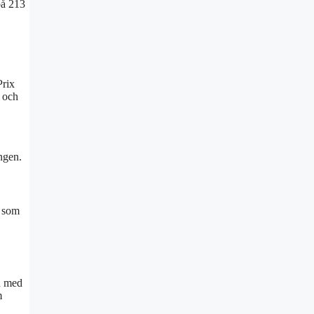
på 213
Prix
e och
ngen.
s som
on med
m