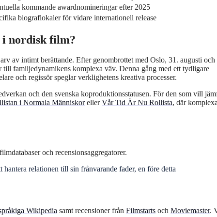
ntuella kommande awardnomineringar efter 2025
ifika biograflokaler för vidare internationell release
i nordisk film?
a arv av intimt berättande. Efter genombrottet med Oslo, 31. augusti och
er till familjedynamikens komplexa väv. Denna gång med ett tydligare
lare och regissör speglar verklighetens kreativa processer.
dverkan och den svenska koproduktionsstatusen. För den som vill jäm
llistan i Normala Människor
eller
Vår Tid Är Nu Rollista
, där komplex
 filmdatabaser och recensionsaggregatorer.
antera relationen till sin frånvarande fader, en före detta
språkiga Wikipedia
samt recensioner från
Filmstarts
och
Moviemaster
. 