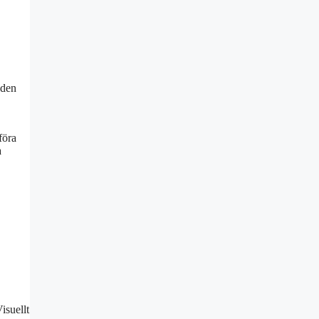
 den
föra
a
Visuellt