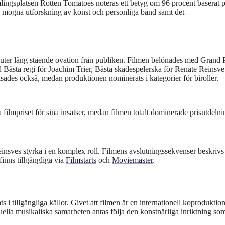
lingsplatsen Rotten Tomatoes noteras ett betyg om 96 procent baserat 
rs mogna utforskning av konst och personliga band samt det
uter lång stående ovation från publiken. Filmen belönades med Grand 
nd Bästa regi för Joachim Trier, Bästa skådespelerska för Renate Reinsv
sades också, medan produktionen nominerats i kategorier för biroller.
ilmpriset för sina insatser, medan filmen totalt dominerade prisutdelni
einsves styrka i en komplex roll. Filmens avslutningssekvenser beskriv
inns tillgängliga via
Filmstarts
och
Moviemaster
.
 i tillgängliga källor. Givet att filmen är en internationell koprodukti
uella musikaliska samarbeten antas följa den konstnärliga inriktning so