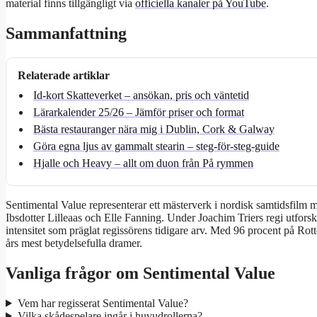
material finns tillgängligt via
officiella kanaler på YouTube
.
Sammanfattning
Relaterade artiklar
Id-kort Skatteverket – ansökan, pris och väntetid
Lärarkalender 25/26 – Jämför priser och format
Bästa restauranger nära mig i Dublin, Cork & Galway
Göra egna ljus av gammalt stearin – steg-för-steg-guide
Hjalle och Heavy – allt om duon från På rymmen
Sentimental Value representerar ett mästerverk i nordisk samtidsfilm
Ibsdotter Lilleaas och Elle Fanning. Under Joachim Triers regi utfor
intensitet som präglat regissörens tidigare arv. Med 96 procent på R
års mest betydelsefulla dramer.
Vanliga frågor om Sentimental Value
Vem har regisserat Sentimental Value?
Vilka skådespelare ingår i huvudrollerna?