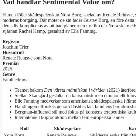
Vad handlar Sentimental Value om?
Filmen följer skådespelerskan Nora Borg, spelad av Renate Reinsve, 
moderns bortgång. Där möter de sin fader Gustav Borg, en före detta f
deras liv kompliceras av att han planerar en ny film där Nora ska me
stjärnan Rachel Kemp, gestaltad av Elle Fanning.
Regissör
Joachim Trier
Huvudroll
Renate Reinsve som Nora
Premiär
2025
Genre
Familjedrama
Teamet bakom
Den värsta människan i världen
(2021) återför
Stellan Skarsgård gestaltar en karismatisk men emotionellt från
Elle Fanning medverkar som amerikansk skådespelerska i filmen
Handlingen utforskas genom flashbacks i familjens barndoms
Bergman-influerad stil med fokus på konstens terapeutiska kraf
Internationell koproduktion mellan fem europeiska länder
Roll
Skådespelare
Kar
Nora Borg
Renate Reinsve
Skådespelerska från Osl