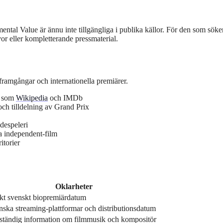
ntal Value är ännu inte tillgängliga i publika källor. För den som söke
or eller kompletterande pressmaterial.
lframgångar och internationella premiärer.
er som
Wikipedia
och IMDb
ch tilldelning av Grand Prix
ådespeleri
la independent-film
itorier
Oklarheter
kt svenskt biopremiärdatum
nska streaming-plattformar och distributionsdatum
lständig information om filmmusik och kompositör