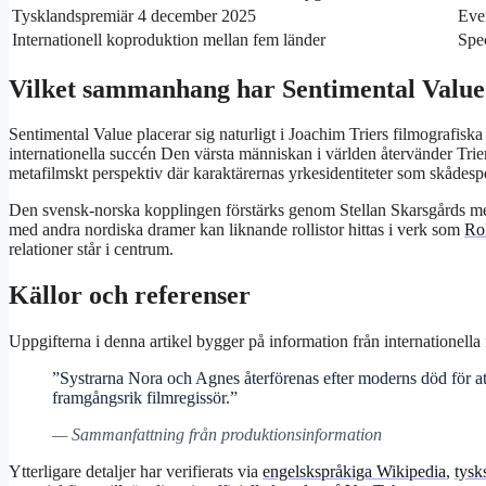
Tysklandspremiär 4 december 2025
Eve
Internationell koproduktion mellan fem länder
Spec
Vilket sammanhang har Sentimental Value 
Sentimental Value placerar sig naturligt i Joachim Triers filmografisk
internationella succén Den värsta människan i världen återvänder Tri
metafilmskt perspektiv där karaktärernas yrkesidentiteter som skådespe
Den svensk-norska kopplingen förstärks genom Stellan Skarsgårds me
med andra nordiska dramer kan liknande rollistor hittas i verk som
Ro
relationer står i centrum.
Källor och referenser
Uppgifterna i denna artikel bygger på information från internationella
”Systrarna Nora och Agnes återförenas efter moderns död för att h
framgångsrik filmregissör.”
— Sammanfattning från produktionsinformation
Ytterligare detaljer har verifierats via
engelskspråkiga Wikipedia
,
tysk