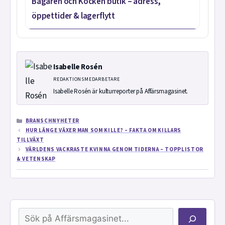
Bagaren och Kocken butik – adress,
öppettider & lagerflytt
Isabelle Rosén
REDAKTIONSMEDARBETARE
Isabelle Rosén är kulturreporter på Affärsmagasinet.
KATEGORIER
BRANSCHNYHETER
HUR LÄNGE VÄXER MAN SOM KILLE? – FAKTA OM KILLARS
TILLVÄXT
VÄRLDENS VACKRASTE KVINNA GENOM TIDERNA – TOPPLISTOR
& VETENSKAP
Sök