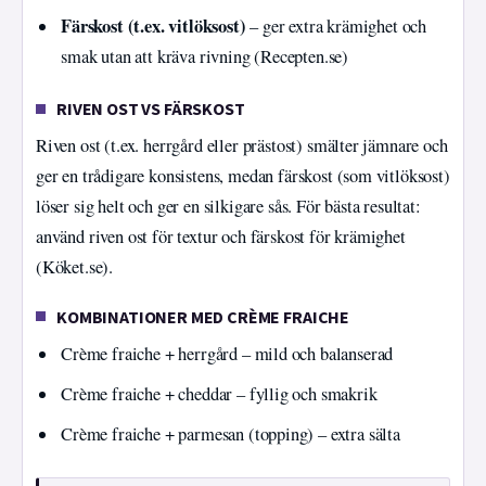
Färskost (t.ex. vitlöksost)
– ger extra krämighet och
smak utan att kräva rivning (Recepten.se)
RIVEN OST VS FÄRSKOST
Riven ost (t.ex. herrgård eller prästost) smälter jämnare och
ger en trådigare konsistens, medan färskost (som vitlöksost)
löser sig helt och ger en silkigare sås. För bästa resultat:
använd riven ost för textur och färskost för krämighet
(Köket.se).
KOMBINATIONER MED CRÈME FRAICHE
Crème fraiche + herrgård – mild och balanserad
Crème fraiche + cheddar – fyllig och smakrik
Crème fraiche + parmesan (topping) – extra sälta