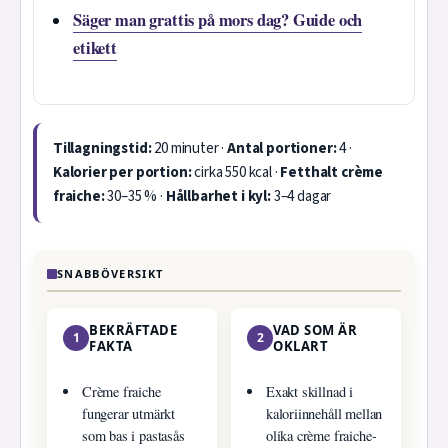
Säger man grattis på mors dag? Guide och
etikett
Tillagningstid:
20 minuter ·
Antal portioner:
4 ·
Kalorier per portion:
cirka 550 kcal ·
Fetthalt crème
fraiche:
30–35 % ·
Hållbarhet i kyl:
3–4 dagar
SNABBÖVERSIKT
BEKRÄFTADE
VAD SOM ÄR
1
2
FAKTA
OKLART
Crème fraiche
Exakt skillnad i
fungerar utmärkt
kaloriinnehåll mellan
som bas i pastasås
olika crème fraiche-