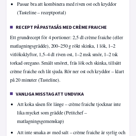
Passar bra att kombinera med riven ost och kryddor
(Tasteline – receptportal)
RECEPT PÅ PASTASÅS MED CRÈME FRAICHE
Ett grundrecept för 4 portioner: 2,5 dl crème fraiche (eller
matlagningsgrädde), 200–250 g rökt skinka, 1 lök, 1–2
vitlöksklyftor, 1,5–4 dl riven ost, 1–2 msk smör, 1–2 tsk
torkad oregano. Smält smöret, fräs lök och skinka, tillsätt
crème fraiche och låt sjuda. Rör ner ost och kryddor – klart
på 20 minuter (Tasteline).
VANLIGA MISSTAG ATT UNDVIKA
Att koka såsen för länge – crème fraiche tjocknar inte
lika mycket som grädde (Petitchef –
matlagningsgemenskap)
Att inte smaka av med salt – crème fraiche är syrlig och