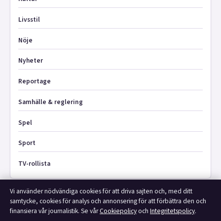
Livsstil
Nöje
Nyheter
Reportage
Samhälle & reglering
Spel
Sport
TV-rollista
Vi använder nödvändiga cookies för att driva sajten och, med ditt
samtycke, cookies för analys och annonsering för att förbättra den och
finansiera vår journalistik. Se vår
Cookiepolicy
och
Integritetspolicy
.