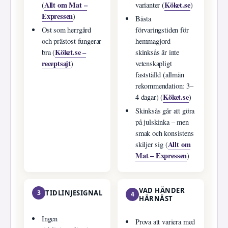
Allt om Mat –
Köket.se
(
varianter (
)
Expressen
)
Bästa
Ost som herrgård
förvaringstiden för
och prästost fungerar
hemmagjord
Köket.se –
bra (
skinksås är inte
receptsajt
)
vetenskapligt
fastställd (allmän
rekommendation: 3–
Köket.se
4 dagar) (
)
Skinksås går att göra
på julskinka – men
smak och konsistens
Allt om
skiljer sig (
Mat – Expressen
)
VAD HÄNDER
3
TIDLINJESIGNAL
4
HÄRNÄST
Ingen
Prova att variera med