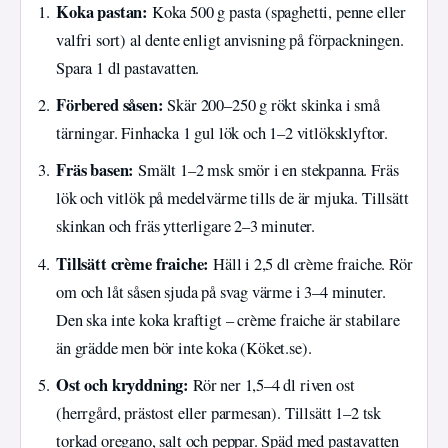
Koka pastan:
Koka 500 g pasta (spaghetti, penne eller
valfri sort) al dente enligt anvisning på förpackningen.
Spara 1 dl pastavatten.
Förbered såsen:
Skär 200–250 g rökt skinka i små
tärningar. Finhacka 1 gul lök och 1–2 vitlöksklyftor.
Fräs basen:
Smält 1–2 msk smör i en stekpanna. Fräs
lök och vitlök på medelvärme tills de är mjuka. Tillsätt
skinkan och fräs ytterligare 2–3 minuter.
Tillsätt crème fraiche:
Häll i 2,5 dl crème fraiche. Rör
om och låt såsen sjuda på svag värme i 3–4 minuter.
Den ska inte koka kraftigt – crème fraiche är stabilare
än grädde men bör inte koka (Köket.se).
Ost och kryddning:
Rör ner 1,5–4 dl riven ost
(herrgård, prästost eller parmesan). Tillsätt 1–2 tsk
torkad oregano, salt och peppar. Späd med pastavatten