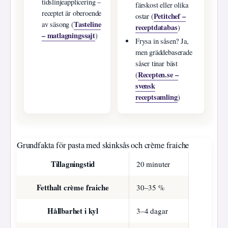
tidslinjeapplicering –
färskost eller olika
receptet är oberoende
Petitchef –
ostar (
Tasteline
av säsong (
receptdatabas
)
– matlagningssajt
)
Frysa in såsen? Ja,
men gräddebaserade
såser tinar bäst
Recepten.se –
(
svensk
receptsamling
)
Grundfakta för pasta med skinksås och crème fraiche
Tillagningstid
20 minuter
Fetthalt crème fraiche
30–35 %
Hållbarhet i kyl
3–4 dagar