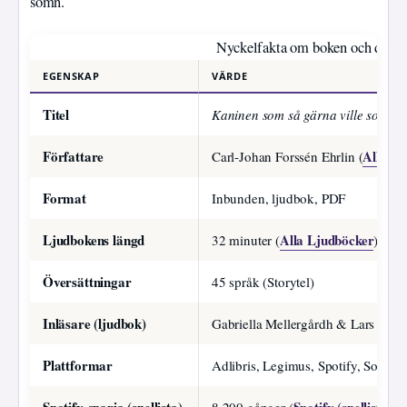
sömn.
Nyckelfakta om boken och dess k
EGENSKAP
VÄRDE
Titel
Kaninen som så gärna ville somna
Författare
Alla Lj
Carl-Johan Forssén Ehrlin (
Format
Inbunden, ljudbok, PDF
Ljudbokens längd
Alla Ljudböcker
32 minuter (
)
Översättningar
45 språk (Storytel)
Inläsare (ljudbok)
Gabriella Mellergårdh & Lars Ande
Plattformar
Adlibris, Legimus, Spotify, SoundC
Spotify-sparia (spellista)
Spotify (spellista)
8 200 gånger (
)