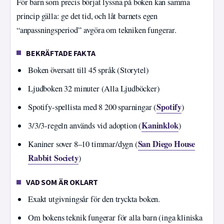
För barn som precis börjat lyssna på boken kan samma
princip gälla: ge det tid, och låt barnets egen
“anpassningsperiod” avgöra om tekniken fungerar.
BEKRÄFTADE FAKTA
Boken översatt till 45 språk (Storytel)
Ljudboken 32 minuter (Alla Ljudböcker)
Spotify
Spotify-spellista med 8 200 sparningar (
)
Kaninklok
3/3/3-regeln används vid adoption (
)
San Diego House
Kaniner sover 8–10 timmar/dygn (
Rabbit Society
)
VAD SOM ÄR OKLART
Exakt utgivningsår för den tryckta boken.
Om bokens teknik fungerar för alla barn (inga kliniska