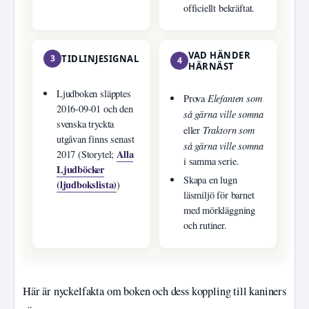
officiellt bekräftat.
VAD HÄNDER
3
TIDLINJESIGNAL
4
HÄRNÄST
Ljudboken släpptes
Elefanten som
Prova
2016-09-01 och den
så gärna ville somna
svenska tryckta
Traktorn som
eller
utgåvan finns senast
så gärna ville somna
Alla
2017 (Storytel;
i samma serie.
Ljudböcker
Skapa en lugn
(ljudbokslista)
)
läsmiljö för barnet
med mörkläggning
och rutiner.
Här är nyckelfakta om boken och dess koppling till kaniners