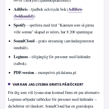
09-01 (Storytel (ljudboksplattform))
Adlibris
Adlibris
– ljudbok och tryckt bok (
(bokhandel)
)
Spotify
– spellista med titel ”Kaninen som så gärna
ville somna” skapad av nilers, har 8 200 sparningar.
SoundCloud
– gratis streaming (användargenererat
innehåll).
Legimus
– tillgänglig för personer med läshinder
(talbok).
PDF-version
– exempelvis på dalarna.pl.
VAR KAN JAG LYSSNA GRATIS PÅ BÖCKER?
För dig som vill lyssna utan kostnad finns ett par alternativ.
Legimus erbjuder talböcker för personer med läshinder –
du behöver ett lånekort. SoundCloud har en gratiskopia