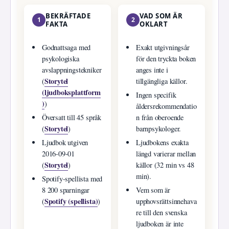
BEKRÄFTADE
VAD SOM ÄR
1
2
FAKTA
OKLART
Godnattsaga med
Exakt utgivningsår
psykologiska
för den tryckta boken
avslappningstekniker
anges inte i
Storytel
(
tillgängliga källor.
(ljudboksplattform
Ingen specifik
)
)
åldersrekommendatio
Översatt till 45 språk
n från oberoende
Storytel
(
)
barnpsykologer.
Ljudbok utgiven
Ljudbokens exakta
2016-09-01
längd varierar mellan
Storytel
(
)
källor (32 min vs 48
min).
Spotify-spellista med
8 200 sparningar
Vem som är
Spotify (spellista)
(
)
upphovsrättsinnehava
re till den svenska
ljudboken är inte