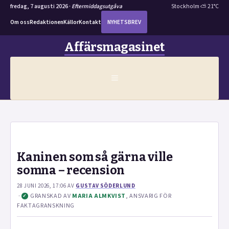
fredag, 7 augusti 2026 ·
Eftermiddagsutgåva
Stockholm ⛅ 21°C
Om oss
Redaktionen
Källor
Kontakt
NYHETSBREV
Hoppa
Affärsmagasinet
till
innehåll
MENY
Kaninen som så gärna ville
somna – recension
28 JUNI 2026, 17:06
AV
GUSTAV SÖDERLUND
·
GRANSKAD AV
MARIA ALMKVIST
, ANSVARIG FÖR
✓
FAKTAGRANSKNING