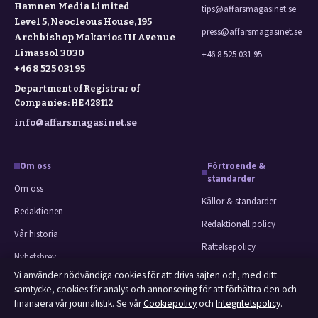
Hamnen Media Limited
tips@affarsmagasinet.se
Level 5, Neocleous House, 195
press@affarsmagasinet.se
Archbishop Makarios III Avenue
Limassol 3030
+46 8 525 031 95
+46 8 525 031 95
Department of Registrar of
Companies: HE 428112
info@affarsmagasinet.se
Om oss
Förtroende &
standarder
Om oss
Källor & standarder
Redaktionen
Redaktionell policy
Vår historia
Rättelsepolicy
Nyhetsbrev
Faktagranskningspolicy
Vi använder nödvändiga cookies för att driva sajten och, med ditt
Tipsa oss
samtycke, cookies för analys och annonsering för att förbättra den och
Ägande & finansiering
Kontakt
finansiera vår journalistik. Se vår
Cookiepolicy
och
Integritetspolicy
.
Integritetspolicy