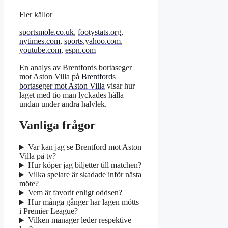
Fler källor
sportsmole.co.uk
,
footystats.org
,
nytimes.com
,
sports.yahoo.com
,
youtube.com
,
espn.com
En analys av Brentfords bortaseger
mot Aston Villa på
Brentfords
bortaseger mot Aston Villa
visar hur
laget med tio man lyckades hålla
undan under andra halvlek.
Vanliga frågor
Var kan jag se Brentford mot Aston
Villa på tv?
Hur köper jag biljetter till matchen?
Vilka spelare är skadade inför nästa
möte?
Vem är favorit enligt oddsen?
Hur många gånger har lagen mötts
i Premier League?
Vilken manager leder respektive