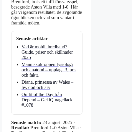
Brentford, trots ett tufft försvarsspel,
besegrade Aston Villa med 1-0. Här
går vi igenom resultatet, de avgörande
ögonblicken och vad som väntar i
framtida möten.
Senaste artiklar
Vad är mobilt bredband?
Guide, priser och skillnader
2025
Människokroppen fysiologi
och anatomi – upplaga 3, pris
och fakta
Diana, prinsessa av Wales –
liv, död och arv
Outfit of the Day från
Depend – Gel iQ nagellack
#1078
Senaste match:
23 augusti 2025 ·
Resultat:
Brentford 1–0 Aston Villa ·