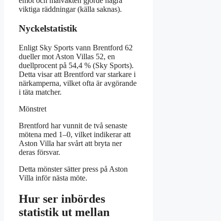
emot och målvakten gjorde några
viktiga räddningar (källa saknas).
Nyckelstatistik
Enligt Sky Sports vann Brentford 62
dueller mot Aston Villas 52, en
duellprocent på 54,4 % (Sky Sports).
Detta visar att Brentford var starkare i
närkamperna, vilket ofta är avgörande
i täta matcher.
Mönstret
Brentford har vunnit de två senaste
mötena med 1–0, vilket indikerar att
Aston Villa har svårt att bryta ner
deras försvar.
Detta mönster sätter press på Aston
Villa inför nästa möte.
Hur ser inbördes
statistik ut mellan