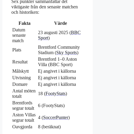
Sex punkter sammanfattar det
viktigaste från den senaste matchen
och historiken:
Fakta
Värde
Datum
23 augusti 2025 (
BBC
senaste
Sport
)
match
Brentford Community
Plats
Stadium (
Sky Sports
)
Brentford 1–0 Aston
Resultat
Villa (BBC Sport)
Målskytt
Ej angivet i källorna
Utvisning
Ej angivet i källorna
Domare
Ej angivet i källorna
Antal möten
18 (
FootyStats
)
totalt
Brentfords
6 (FootyStats)
segrar totalt
Aston Villas
4 (
SoccerPunter
)
segrar totalt
Oavgjorda
8 (beräknat)