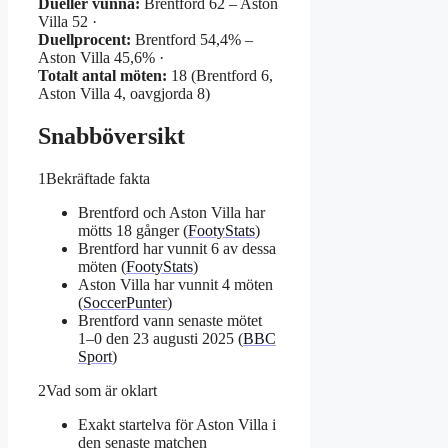
Dueller vunna:
Brentford 62 – Aston
Villa 52 ·
Duellprocent:
Brentford 54,4% –
Aston Villa 45,6% ·
Totalt antal möten:
18 (Brentford 6,
Aston Villa 4, oavgjorda 8)
Snabböversikt
1
Bekräftade fakta
Brentford och Aston Villa har
mötts 18 gånger (
FootyStats
)
Brentford har vunnit 6 av dessa
möten (
FootyStats
)
Aston Villa har vunnit 4 möten
(
SoccerPunter
)
Brentford vann senaste mötet
1–0 den 23 augusti 2025 (
BBC
Sport
)
2
Vad som är oklart
Exakt startelva för Aston Villa i
den senaste matchen