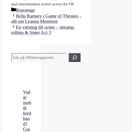
and entertainment stories across the UK.
Kategorier
Reportage
Bella Ramsey i Game of Thrones –
allt om Lyanna Mormont
En värsting till syster – streama,
rollista & Sister Act 3
Sök
Vad
är
mob
ilt
bred
ban
d?
Gui