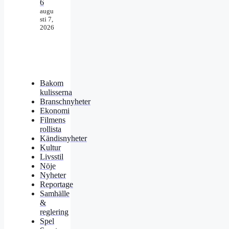
6
augu
sti 7,
2026
Bakom
kulisserna
Branschnyheter
Ekonomi
Filmens
rollista
Kändisnyheter
Kultur
Livsstil
Nöje
Nyheter
Reportage
Samhälle
&
reglering
Spel