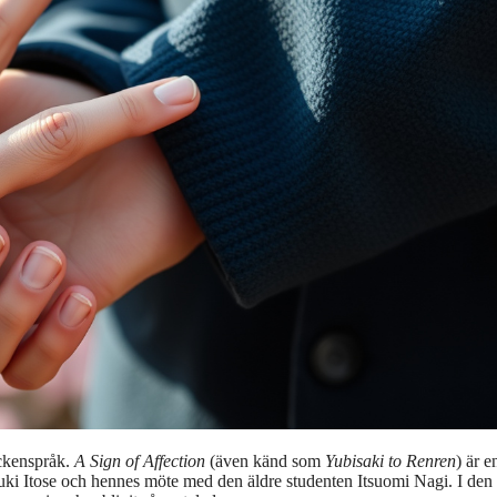
eckenspråk.
A Sign of Affection
(även känd som
Yubisaki to Renren
) är e
uki Itose och hennes möte med den äldre studenten Itsuomi Nagi. I den