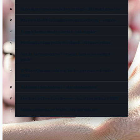
Stryktipset resultat och liverättning – följ matcherna live
Klarrött blod från ändtarmen utan avföring – orsaker
Koppla lampa med sockerbit – säker guide
Förhandla ränta bolån Swedbank – få bättre rabatt
Varför får man artros? Orsaker, kost och övningar –
guide
D-Wave Quantum-aktien: Analys, prognos och risker
2026
Rollistan i San Andreas – alla skådespelare
Outfit of the Day från Depend – Gel iQ nagellack #1078
Diana, prinsessa av Wales – liv, död och arv