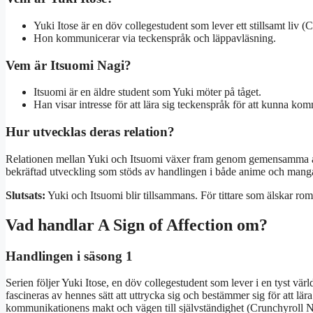
Yuki Itose är en döv collegestudent som lever ett stillsamt liv (
Hon kommunicerar via teckenspråk och läppavläsning.
Vem är Itsuomi Nagi?
Itsuomi är en äldre student som Yuki möter på tåget.
Han visar intresse för att lära sig teckenspråk för att kunna k
Hur utvecklas deras relation?
Relationen mellan Yuki och Itsuomi växer fram genom gemensamma aktivi
bekräftad utveckling som stöds av handlingen i både anime och manga
Slutsats:
Yuki och Itsuomi blir tillsammans. För tittare som älskar roma
Vad handlar A Sign of Affection om?
Handlingen i säsong 1
Serien följer Yuki Itose, en döv collegestudent som lever i en tyst vä
fascineras av hennes sätt att uttrycka sig och bestämmer sig för att lär
kommunikationens makt och vägen till självständighet (Crunchyroll Ne