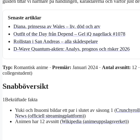
guiden tittar vi närmare på handlingen, karaktärerna och varför just d
Senaste artiklar
Diana, prinsessa av Wales – liv, död och arv
Outfit of the Day från Depend – Gel iQ nagellack #1078
Rollistan i San Andreas – alla skådespelare
D-Wave Quantum-aktien: Analys, prognos och risker 2026
Typ:
Romantisk anime ·
Premiär:
Januari 2024 ·
Antal avsnitt:
12 
collegestudent)
Snabböversikt
1
Bekräftade fakta
Yuki och Itsuomi bildar ett par i slutet av säsong 1 (
Crunchyroll
News (officiell streamingplattform)
)
Animen har 12 avsnitt (
Wikipedia (animeuppslagsverket)
)