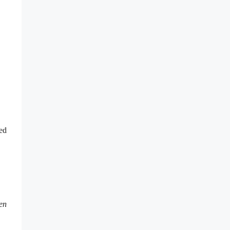
med
en