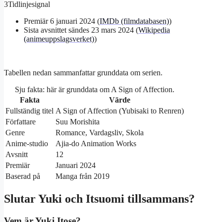
3
Tidlinjesignal
Premiär 6 januari 2024 (
IMDb (filmdatabasen)
)
Sista avsnittet sändes 23 mars 2024 (
Wikipedia
(animeuppslagsverket)
)
Tabellen nedan sammanfattar grunddata om serien.
Sju fakta: här är grunddata om A Sign of Affection.
Fakta
Värde
Fullständig titel
A Sign of Affection (Yubisaki to Renren)
Författare
Suu Morishita
Genre
Romance, Vardagsliv, Skola
Anime-studio
Ajia-do Animation Works
Avsnitt
12
Premiär
Januari 2024
Baserad på
Manga från 2019
Slutar Yuki och Itsuomi tillsammans?
Vem är Yuki Itose?