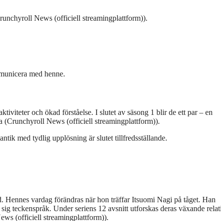
Crunchyroll News (officiell streamingplattform)).
ommunicera med henne.
teter och ökad förståelse. I slutet av säsong 1 blir de ett par – en
 (Crunchyroll News (officiell streamingplattform)).
ntik med tydlig upplösning är slutet tillfredsställande.
rld. Hennes vardag förändras när hon träffar Itsuomi Nagi på tåget. Han
a sig teckenspråk. Under seriens 12 avsnitt utforskas deras växande relat
ws (officiell streamingplattform)).