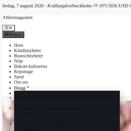
fredag, 7 augusti 2026 ·
Kvällsutgåva
Stockholm ⛅ 19°C
SEK/USD 0
Hoppa
Affärsmagasinet
till
innehåll
Meny
Meny
Hem
Kändisnyheter
Branschnyheter
Nöje
Bakom kulisserna
Reportage
Sport
Om oss
Blogg
Korsord
Ludvig Åberg i The Open 2026 – statistik och starttider
Molande värk i pungen som kommer och går – orsaker
och vård
Mår illa hela tiden? Vanliga orsaker och effektiv
behandling