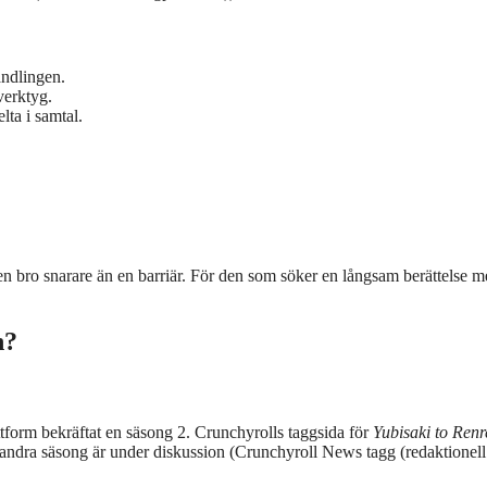
andlingen.
verktyg.
lta i samtal.
 en bro snarare än en barriär. För den som söker en långsam berättelse 
n?
tform bekräftat en säsong 2. Crunchyrolls taggsida för
Yubisaki to Renr
en andra säsong är under diskussion (Crunchyroll News tagg (redaktionell