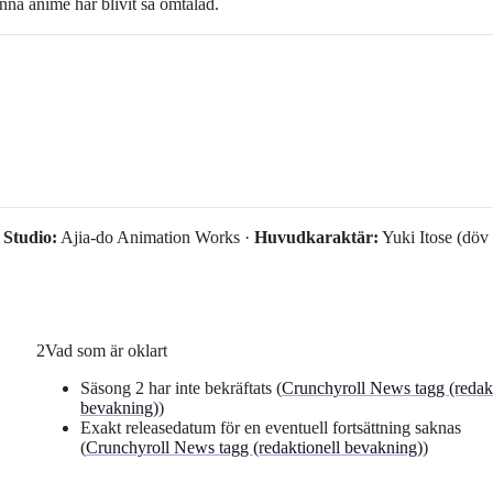
enna anime har blivit så omtalad.
·
Studio:
Ajia-do Animation Works ·
Huvudkaraktär:
Yuki Itose (döv
2
Vad som är oklart
Säsong 2 har inte bekräftats (
Crunchyroll News tagg (redakt
bevakning)
)
Exakt releasedatum för en eventuell fortsättning saknas
(
Crunchyroll News tagg (redaktionell bevakning)
)