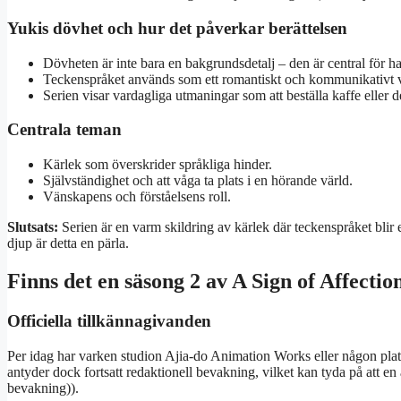
Yukis dövhet och hur det påverkar berättelsen
Dövheten är inte bara en bakgrundsdetalj – den är central för h
Teckenspråket används som ett romantiskt och kommunikativt 
Serien visar vardagliga utmaningar som att beställa kaffe eller de
Centrala teman
Kärlek som överskrider språkliga hinder.
Självständighet och att våga ta plats i en hörande värld.
Vänskapens och förståelsens roll.
Slutsats:
Serien är en varm skildring av kärlek där teckenspråket blir
djup är detta en pärla.
Finns det en säsong 2 av A Sign of Affectio
Officiella tillkännagivanden
Per idag har varken studion Ajia-do Animation Works eller någon plat
antyder dock fortsatt redaktionell bevakning, vilket kan tyda på att 
bevakning)).