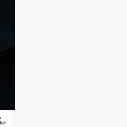
n
 här