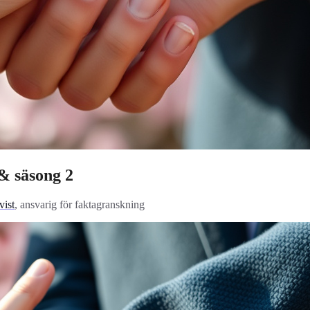
 & säsong 2
ist
, ansvarig för faktagranskning