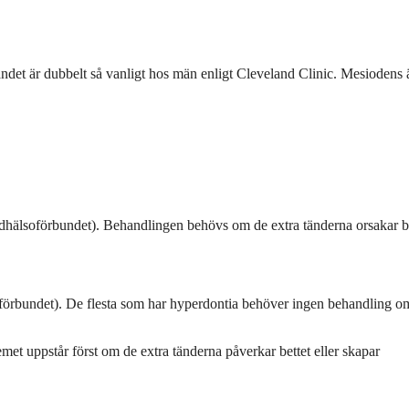
åndet är dubbelt så vanligt hos män enligt Cleveland Clinic. Mesiodens 
hälsoförbundet). Behandlingen behövs om de extra tänderna orsakar be
oförbundet). De flesta som har hyperdontia behöver ingen behandling o
lemet uppstår först om de extra tänderna påverkar bettet eller skapar