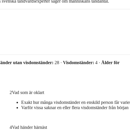
ch svenska tandvårdsexperter säger om människans tandantal.
änder utan visdomständer:
28 ·
Visdomständer:
4 ·
Ålder för
2
Vad som är oklart
Exakt hur många visdomständer en enskild person får varie
Varför vissa saknar en eller flera visdomständer från början
4
Vad händer härnäst