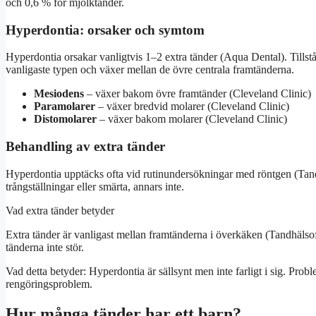
och 0,6 % för mjölktänder.
Hyperdontia: orsaker och symtom
Hyperdontia orsakar vanligtvis 1–2 extra tänder (Aqua Dental). Tillst
vanligaste typen och växer mellan de övre centrala framtänderna.
Mesiodens
– växer bakom övre framtänder (Cleveland Clinic)
Paramolarer
– växer bredvid molarer (Cleveland Clinic)
Distomolarer
– växer bakom molarer (Cleveland Clinic)
Behandling av extra tänder
Hyperdontia upptäcks ofta vid rutinundersökningar med röntgen (Tand
trångställningar eller smärta, annars inte.
Vad extra tänder betyder
Extra tänder är vanligast mellan framtänderna i överkäken (Tandhäls
tänderna inte stör.
Vad detta betyder: Hyperdontia är sällsynt men inte farligt i sig. Prob
rengöringsproblem.
Hur många tänder har ett barn?