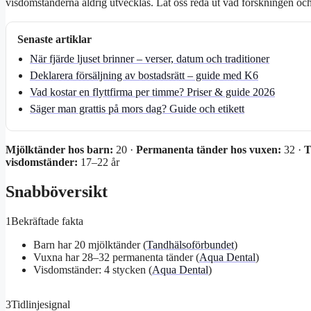
visdomständerna aldrig utvecklas. Låt oss reda ut vad forskningen o
Senaste artiklar
När fjärde ljuset brinner – verser, datum och traditioner
Deklarera försäljning av bostadsrätt – guide med K6
Vad kostar en flyttfirma per timme? Priser & guide 2026
Säger man grattis på mors dag? Guide och etikett
Mjölktänder hos barn:
20 ·
Permanenta tänder hos vuxen:
32 ·
T
visdomständer:
17–22 år
Snabböversikt
1
Bekräftade fakta
Barn har 20 mjölktänder (
Tandhälsoförbundet
)
Vuxna har 28–32 permanenta tänder (
Aqua Dental
)
Visdomständer: 4 stycken (
Aqua Dental
)
3
Tidlinjesignal