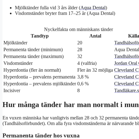
Mjölktänder fulla vid 3 års ålder (
Aqua Dental
)
Visdomständer bryter fram 17–25 år (Aqua Dental)
Nyckelfakta om människans tänder
Tandtyp
Antal
Käll
Mjölktänder
20
Tandhälsofö
Permanenta tänder (minimum)
28
Aqua Denta
Permanenta tänder (maximum)
32
Tandhälsofö
Visdomständer
4 (valfria)
Jordan Oral
Hyperdontia (fler än normalt)
Fler än 32 möjliga
Cleveland Cl
Hyperdontia – prevalens permanenta
3,8 %
Cleveland Cl
Hyperdontia – prevalens mjölktänder
0,6 %
Cleveland Cl
Incisiver
8
Tandläkare.
Hur många tänder har man normalt i mu
En vuxen människa har vanligtvis mellan 28 och 32 permanenta tänd
(Tandhälsoförbundet). Om alla fyra visdomständerna är närvarande blir
Permanenta tänder hos vuxna