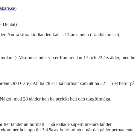
äkare.se
)
a Dental)
lder. Andra stora kindtanden kallas 12-årstanden (Tandläkare.se).
e molarer). Visdomständer växer fram mellan 17 och 22 års ålder, men h
ordan Oral Care). Att ha 28 är lika normalt som att ha 32 — det beror p
g. Någon med 28 tänder kan ha perfekt bett och tuggförmåga.
 har fler tänder än normalt — så kallade supernumerära tänder
örekommer hos upp till 3,8 % av befolkningen när det gäller permanenta