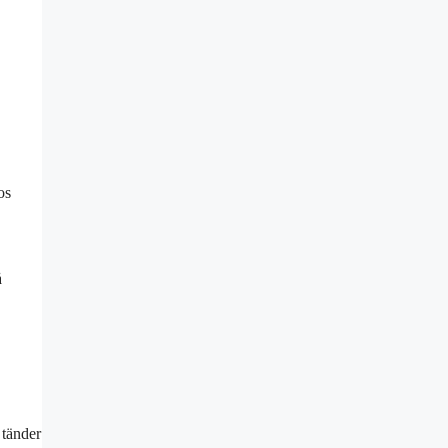
os
å
 tänder