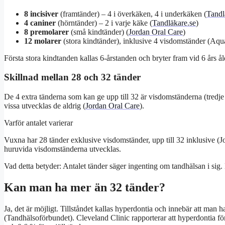
8 incisiver
(framtänder) – 4 i överkäken, 4 i underkäken (
Tandl
4 caniner
(hörntänder) – 2 i varje käke (
Tandläkare.se
)
8 premolarer
(små kindtänder) (
Jordan Oral Care
)
12 molarer
(stora kindtänder), inklusive 4 visdomständer (Aqu
Första stora kindtanden kallas 6-årstanden och bryter fram vid 6 års å
Skillnad mellan 28 och 32 tänder
De 4 extra tänderna som kan ge upp till 32 är visdomständerna (tredj
vissa utvecklas de aldrig (
Jordan Oral Care
).
Varför antalet varierar
Vuxna har 28 tänder exklusive visdomständer, upp till 32 inklusive (J
huruvida visdomständerna utvecklas.
Vad detta betyder: Antalet tänder säger ingenting om tandhälsan i si
Kan man ha mer än 32 tänder?
Ja, det är möjligt. Tillståndet kallas hyperdontia och innebär att man
(Tandhälsoförbundet). Cleveland Clinic rapporterar att hyperdontia f