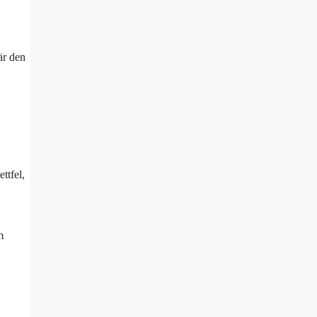
är den
ttfel,
m