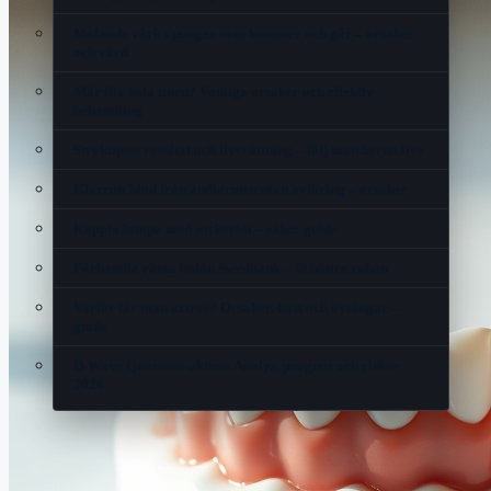
Molande värk i pungen som kommer och går – orsaker
och vård
Mår illa hela tiden? Vanliga orsaker och effektiv
behandling
Stryktipset resultat och liverättning – följ matcherna live
Klarrött blod från ändtarmen utan avföring – orsaker
Koppla lampa med sockerbit – säker guide
Förhandla ränta bolån Swedbank – få bättre rabatt
Varför får man artros? Orsaker, kost och övningar –
guide
D-Wave Quantum-aktien: Analys, prognos och risker
2026