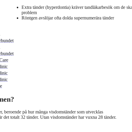
Extra tänder (hyperdontia) kräver tandläkarbesök om de sk
problem
Röntgen avslöjar ofta dolda supernumerära tänder
a
rbundet
l
rbundet
 Care
inic
inic
inic
se
nnen?
er, beroende på hur många visdomständer som utvecklas
 det totalt 32 tänder. Utan visdomständer har vuxna 28 tänder.