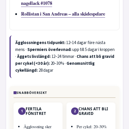
nagellack #1078
Rollistan i San Andreas – alla skådespelare
Ägglossningens tidpunkt:
12–14 dagar före nästa
mens ·
Spermiers överlevnad:
upp till 5 dagar i kroppen
·
Äggets livslängd:
12–24 timmar ·
Chans att bli gravid
per cykel (<30 år):
20–30% ·
Genomsnittlig
cykellängd:
28 dagar
SNABBÖVERSIKT
FERTILA
CHANS ATT BLI
1
2
FÖNSTRET
GRAVID
Ägglossning sker
Per cykel: 20–30%