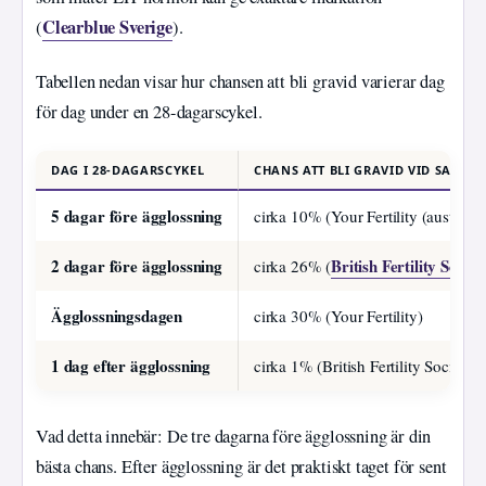
Clearblue Sverige
(
).
Tabellen nedan visar hur chansen att bli gravid varierar dag
för dag under en 28-dagarscykel.
DAG I 28-DAGARSCYKEL
CHANS ATT BLI GRAVID VID SAMLA
5 dagar före ägglossning
cirka 10% (Your Fertility (australiskt
2 dagar före ägglossning
British Fertility Societ
cirka 26% (
Ägglossningsdagen
cirka 30% (Your Fertility)
1 dag efter ägglossning
cirka 1% (British Fertility Society)
Vad detta innebär: De tre dagarna före ägglossning är din
bästa chans. Efter ägglossning är det praktiskt taget för sent