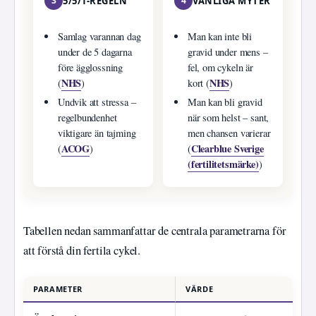
3
5/5/1-REGELN
4
VANLIGA MYTER
Samlag varannan dag
Man kan inte bli
under de 5 dagarna
gravid under mens –
före ägglossning
fel, om cykeln är
NHS
NHS
(
)
kort (
)
Undvik att stressa –
Man kan bli gravid
regelbundenhet
när som helst – sant,
viktigare än tajming
men chansen varierar
ACOG
Clearblue Sverige
(
)
(
(fertilitetsmärke)
)
Tabellen nedan sammanfattar de centrala parametrarna för
att förstå din fertila cykel.
PARAMETER
VÄRDE