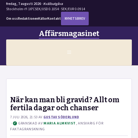
fredag, 7 augusti 2026 ·
Kvällsutgåva
Stockholm ⛅ 16°C
SEK/USD 0.1054 · SEK/EUR 0.0914
Om oss
Redaktionen
Källor
Kontakt
NYHETSBREV
Hoppa
Affärsmagasinet
till
innehåll
MENY
När kan man bli gravid? Allt om
fertila dagar och chanser
7 JULI 2026, 21:53
AV
GUSTAV SÖDERLUND
·
GRANSKAD AV
MARIA ALMKVIST
, ANSVARIG FÖR
✓
FAKTAGRANSKNING