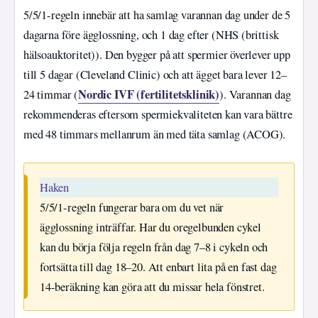
5/5/1-regeln innebär att ha samlag varannan dag under de 5
dagarna före ägglossning, och 1 dag efter (NHS (brittisk
hälsoauktoritet)). Den bygger på att spermier överlever upp
till 5 dagar (Cleveland Clinic) och att ägget bara lever 12–
Nordic IVF (fertilitetsklinik)
24 timmar (
). Varannan dag
rekommenderas eftersom spermiekvaliteten kan vara bättre
med 48 timmars mellanrum än med täta samlag (ACOG).
Haken
5/5/1-regeln fungerar bara om du vet när
ägglossning inträffar. Har du oregelbunden cykel
kan du börja följa regeln från dag 7–8 i cykeln och
fortsätta till dag 18–20. Att enbart lita på en fast dag
14-beräkning kan göra att du missar hela fönstret.