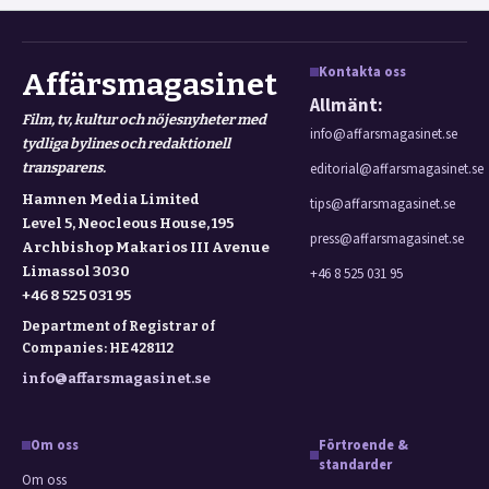
Kontakta oss
Affärsmagasinet
Allmänt:
Film, tv, kultur och nöjesnyheter med
info@affarsmagasinet.se
tydliga bylines och redaktionell
transparens.
editorial@affarsmagasinet.se
Hamnen Media Limited
tips@affarsmagasinet.se
Level 5, Neocleous House, 195
press@affarsmagasinet.se
Archbishop Makarios III Avenue
Limassol 3030
+46 8 525 031 95
+46 8 525 031 95
Department of Registrar of
Companies: HE 428112
info@affarsmagasinet.se
Om oss
Förtroende &
standarder
Om oss