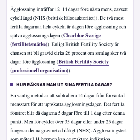
Ägglossning inträffar 12–14 dagar före nästa mens, oavsett
cykellängd (NHS (brittisk hälsoauktoritet)). De två mest
fertila dagarna i hela cykeln är dagen före ägglossning och
Clearblue Sverige
själva ägglossningsdagen (
(fertilitetsmärke)
). Enligt British Fertility Society är
chansen att bli gravid cirka 26 procent om samlag sker två
British Fertility Society
dagar före ägglossning (
(professionell organisation)
).
HUR RÄKNAR MAN UT SINA FERTILA DAGAR?
En vanlig metod är att subtrahera 14 dagar från förväntad
mensstart för att uppskatta ägglossningsdagen. Det fertila
fönstret blir då dagarna 5 dagar före till 1 dag efter denna
punkt. Men för cykler över 35 dagar eller under 25 dagar
fungerar denna grovmetod dåligt (NHS). Ägglossningstest
som mäter LH-hormon kan ge exaktare indikation