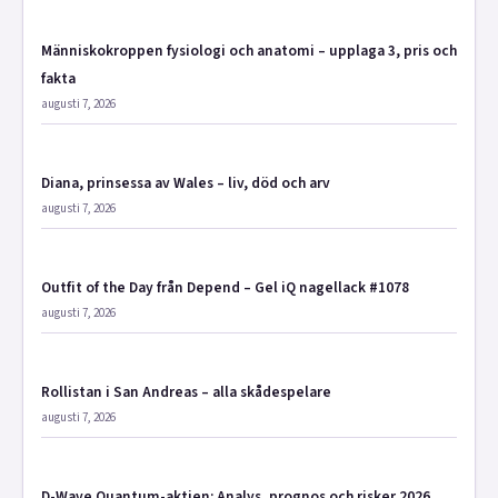
Människokroppen fysiologi och anatomi – upplaga 3, pris och
fakta
augusti 7, 2026
Diana, prinsessa av Wales – liv, död och arv
augusti 7, 2026
Outfit of the Day från Depend – Gel iQ nagellack #1078
augusti 7, 2026
Rollistan i San Andreas – alla skådespelare
augusti 7, 2026
D-Wave Quantum-aktien: Analys, prognos och risker 2026