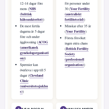
12–14 dagar före
för personer under
NHS
Your Fertility
mens (
30 (
(brittisk
(australiskt
hälsoauktoritet)
fertilitetsråd)
)
)
De mest fertila
Minskar efter 35 år
Your Fertility
dagarna är 5 dagar
(
)
före och under
Första försöket:
ACOG
ägglossning (
ingen extra chans
(amerikansk
British Fertility
(
gynekologorganisati
Society
on)
)
(professionell
organisation)
Spermier kan
)
överleva i upp till 5
Cleveland
dagar (
Clinic
(universitetssjukhu
s)
)