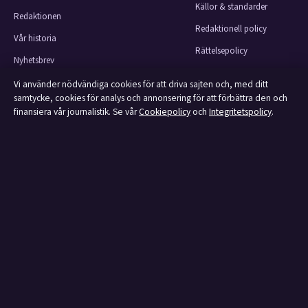
Källor & standarder
Redaktionen
Redaktionell policy
Vår historia
Rättelsepolicy
Nyhetsbrev
Faktagranskningspolicy
Tipsa oss
Vi använder nödvändiga cookies för att driva sajten och, med ditt
Ägande & finansiering
samtycke, cookies för analys och annonsering för att förbättra den och
Kontakt
finansiera vår journalistik. Se vår
Cookiepolicy
och
Integritetspolicy
.
Integritetspolicy
RSS-flöde
Cookiepolicy
Om Affärsmagasinet i korthet
Affärsmagasinet är en oberoende svensk digital utgivare med fokus på film,
tv, kultur och nöjesnyheter. Varje artikel har en namngiven byline, granskas
av en redaktör och faktagranskas innan publicering.
Innehållet är endast avsett för allmän information.
Allmänna förfrågningar:
info@affarsmagasinet.se
.
Rättelser:
corrections@affarsmagasinet.se
.