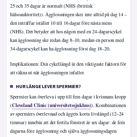
25 och 35 dagar är normalt (NHS (brittisk
hälsoauktoritet)). Ägglossningen sker inte alltid på dag 14 –
den inträffar istället 10 till 16 dagar före nästa mens
(NHS). Det betyder att hos någon med en 24-dagarscykel
kan ägglossning ske redan dag 8–10, medan en person med
34-dagarscykel kan ha ägglossning först dag 18–20.
Implikationen: Din cykellängd är den viktigaste faktorn för
att räkna ut när ägglossningen infaller.
HUR LÄNGE LEVER SPERMIER?
Spermier kan överleva i upp till fem dagar i kvinnans kropp
Cleveland Clinic (universitetssjukhus)
(
). Kombinationen
av spermiers överlevnad och äggets korta livslängd (12–24
timmar) innebär att det fertila fönstret är sex dagar: de fem
dagarna före ägglossning och själva ägglossningsdagen