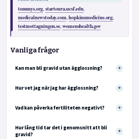
tommys.org
startoura.ucsf.edu
,
,
medicalnewstoday.com
hopkinsmedicine.org
,
,
testmottagningen.se
womenshealth.gov
,
Vanliga frågor
Kan man bli gravid utan ägglossning?
Hur vet jag när jag har ägglossning?
Vad kan påverka fertiliteten negativt?
Hur lång tid tar det i genomsnitt att bli
gravid?