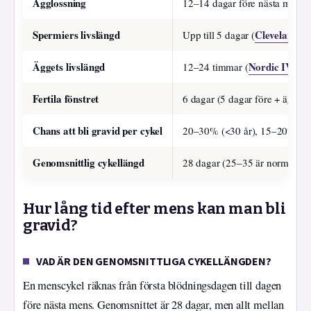
Ägglossning
12–14 dagar före nästa mens
Spermiers livslängd
Cleveland Cl
Upp till 5 dagar (
Äggets livslängd
Nordic IVF (fer
12–24 timmar (
Fertila fönstret
6 dagar (5 dagar före + ägglo
Chans att bli gravid per cykel
20–30% (<30 år), 15–20% (3
Genomsnittlig cykellängd
28 dagar (25–35 är normalt) 
Hur lång tid efter mens kan man bli
gravid?
VAD ÄR DEN GENOMSNITTLIGA CYKELLÄNGDEN?
En menscykel räknas från första blödningsdagen till dagen
före nästa mens. Genomsnittet är 28 dagar, men allt mellan