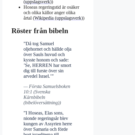
(uppslagsverk)
)
Hoseas regeringstid är osäker
och olika källor anger olika
årtal (
Wikipedia (uppslagsverk)
)
Röster från bibeln
”Då tog Samuel
oljehornet och hällde olja
över Sauls huvud och
kysste honom och sade:
’Se, HERREN har smort
dig till furste över sin
arvedel Israel.’”
— Första Samuelsboken
10:1 (Svenska
Kärnbibeln
(bibelöversättning))
”I Hoseas, Elas sons,
nionde regeringsår blev
kungen av Assyrien herre
över Samaria och förde
bort israeliterna till