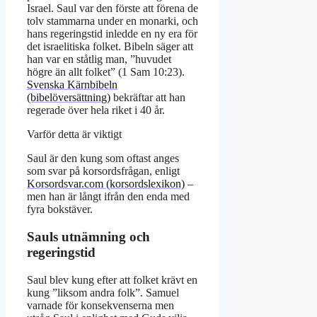
Israel. Saul var den förste att förena de
tolv stammarna under en monarki, och
hans regeringstid inledde en ny era för
det israelitiska folket. Bibeln säger att
han var en ståtlig man, ”huvudet
högre än allt folket” (1 Sam 10:23).
Svenska Kärnbibeln
(bibelöversättning)
bekräftar att han
regerade över hela riket i 40 år.
Varför detta är viktigt
Saul är den kung som oftast anges
som svar på korsordsfrågan, enligt
Korsordsvar.com (korsordslexikon)
–
men han är långt ifrån den enda med
fyra bokstäver.
Sauls utnämning och
regeringstid
Saul blev kung efter att folket krävt en
kung ”liksom andra folk”. Samuel
varnade för konsekvenserna men