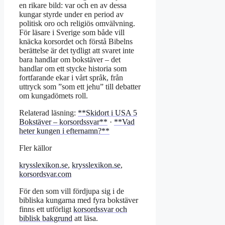
en rikare bild: var och en av dessa
kungar styrde under en period av
politisk oro och religiös omvälvning.
För läsare i Sverige som både vill
knäcka korsordet och förstå Bibelns
berättelse är det tydligt att svaret inte
bara handlar om bokstäver – det
handlar om ett stycke historia som
fortfarande ekar i vårt språk, från
uttryck som ”som ett jehu” till debatter
om kungadömets roll.
Relaterad läsning:
**Skidort i USA 5
Bokstäver – korsordssvar**
·
**Vad
heter kungen i efternamn?**
Fler källor
krysslexikon.se
,
krysslexikon.se
,
korsordsvar.com
För den som vill fördjupa sig i de
bibliska kungarna med fyra bokstäver
finns ett utförligt
korsordssvar och
biblisk bakgrund
att läsa.