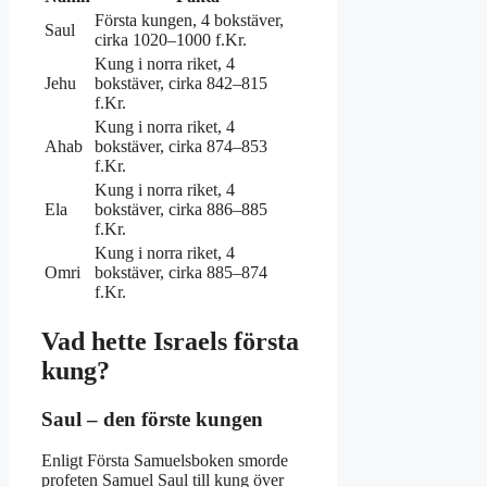
med
Första kungen, 4 bokstäver,
Saul
fyra
cirka 1020–1000 f.Kr.
bokstäver
Kung i norra riket, 4
–
Jehu
bokstäver, cirka 842–815
snabbfakta
f.Kr.
Kung i norra riket, 4
Ahab
bokstäver, cirka 874–853
f.Kr.
Kung i norra riket, 4
Ela
bokstäver, cirka 886–885
f.Kr.
Kung i norra riket, 4
Omri
bokstäver, cirka 885–874
f.Kr.
Vad hette Israels första
kung?
Saul – den förste kungen
Enligt Första Samuelsboken smorde
profeten Samuel Saul till kung över