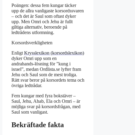
Poängen: dessa fem kungar täcker
upp de allra vanligaste korsordssvaren
– och det är Saul som oftast dyker
upp. Men Omri och Jehu är fullt
giltiga alternativ, beroende på
ledtrådens utformning.
Korsordsverkligheten
Enligt
Krysslexikon (korsordslexikon)
dyker Omri upp som en
andrahands‑lösning för ”kung i
israel”, medan Ordlista.se lyfter fram
Jehu och Saul som de mest troliga.
Rätt svar beror på korsordets tema och
övriga ledtrådar.
Fem kungar med fyra bokstäver –
Saul, Jehu, Ahab, Ela och Omri – är
möjliga svar på korsordsfrågan, med
Saul som vanligast.
Bekräftade fakta