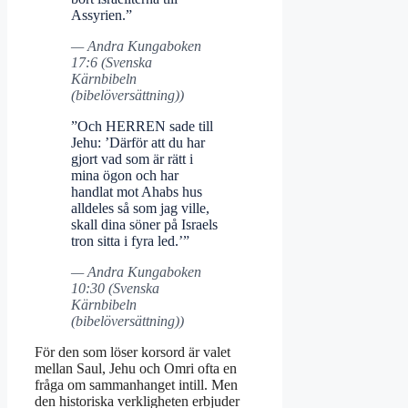
Assyrien.”
— Andra Kungaboken
17:6 (Svenska
Kärnbibeln
(bibelöversättning))
”Och HERREN sade till
Jehu: ’Därför att du har
gjort vad som är rätt i
mina ögon och har
handlat mot Ahabs hus
alldeles så som jag ville,
skall dina söner på Israels
tron sitta i fyra led.’”
— Andra Kungaboken
10:30 (Svenska
Kärnbibeln
(bibelöversättning))
För den som löser korsord är valet
mellan Saul, Jehu och Omri ofta en
fråga om sammanhanget intill. Men
den historiska verkligheten erbjuder