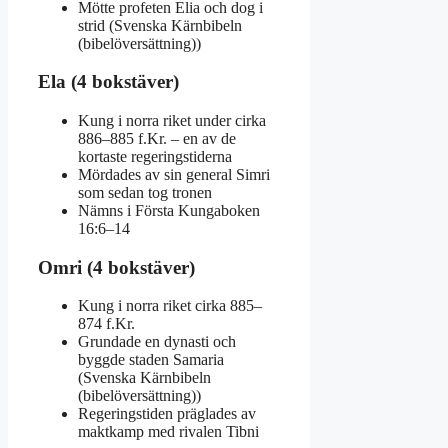
Mötte profeten Elia och dog i
strid (Svenska Kärnbibeln
(bibelöversättning))
Ela (4 bokstäver)
Kung i norra riket under cirka
886–885 f.Kr. – en av de
kortaste regeringstiderna
Mördades av sin general Simri
som sedan tog tronen
Nämns i Första Kungaboken
16:6–14
Omri (4 bokstäver)
Kung i norra riket cirka 885–
874 f.Kr.
Grundade en dynasti och
byggde staden Samaria
(Svenska Kärnbibeln
(bibelöversättning))
Regeringstiden präglades av
maktkamp med rivalen Tibni