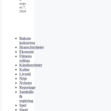
augu
sti 7,
2026
Bakom
kulisserna
Branschnyheter
Ekonomi
Filmens
rollista
Kändisnyheter
Kultur
Livsstil
Nöje
Nyheter
Reportage
Samhälle
&
reglering
Spel
Sport