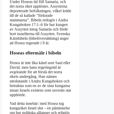
Under Hoseas tid föll Samaria, och
det norra riket upplöstes. Assyrierna
deporterade befolkningen, vilket ledde
till de så kallade ”förlorade
stammarna”. Bibeln redogör i Andra
Kungaboken 17:1–6 för hur kungen
av Assyrien intog Samaria och förde
bort israeliterna till Assyrien. Svenska
Kärnbibeln (bibelöversättning) anger
att Hosea regerade i 9 år.
Hoseas eftermäle i bibeln
Hosea är inte lika känd som Saul eller
David, men hans regeringstid är
avgörande för att förstå det norra
rikets undergång. Han nämns
uteslutande i Andra Kungaboken och
betraktas som en av de sista kungarna
innan Israels existens som suverän stat
upphörde.
Vad detta innebär: med Hosea tog
kungariket Israel slut – en påminnelse
om hur politiska allianser och religiös