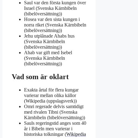
Saul var den första kungen över
Israel (Svenska Kärnbibeln
(bibelöversättning))
Hosea var den sista kungen i
norra riket (Svenska Kärnbibeln
(bibelöversättning))
Jehu utplånade Ahabs hus
(Svenska Kärnbibeln
(bibelöversättning))
Ahab var gift med Isebel
(Svenska Kärnbibeln
(bibelöversättning))
Vad som är oklart
Exakta årtal för flera kungar
varierar mellan olika källor
(Wikipedia (uppslagsverk))
Omri regerade delvis samtidigt
med rivalen Tibni (Svenska
Kärnbibeln (bibelöversättning))
Sauls regeringstid anges som 40
år i Bibeln men varierar i
historiska tolkningar (
Wikipedia