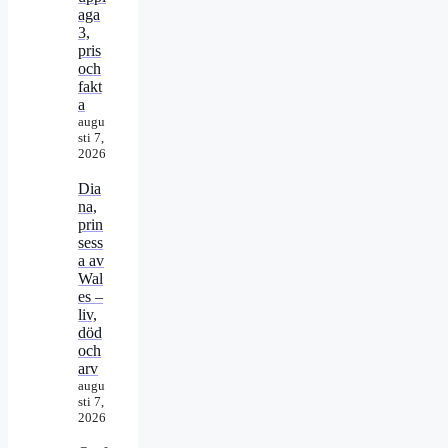
aga
3,
pris
och
fakt
a
augu
sti 7,
2026
Dia
na,
prin
sess
a av
Wal
es –
liv,
död
och
arv
augu
sti 7,
2026