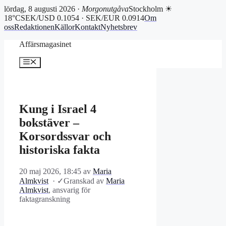
lördag, 8 augusti 2026 ·
Morgonutgåva
Stockholm ☀
18°C
SEK/USD 0.1054 · SEK/EUR 0.0914
Om
oss
Redaktionen
Källor
Kontakt
Nyhetsbrev
Hoppa
Affärsmagasinet
till
innehåll
Meny
Kung i Israel 4
bokstäver –
Korsordssvar och
historiska fakta
20 maj 2026, 18:45
av
Maria
Almkvist
·
✓
Granskad av
Maria
Almkvist
, ansvarig för
faktagranskning