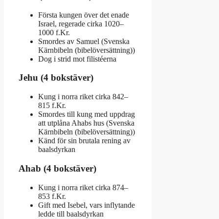
Första kungen över det enade
Israel, regerade cirka 1020–
1000 f.Kr.
Smordes av Samuel (Svenska
Kärnbibeln (bibelöversättning))
Dog i strid mot filistéerna
Jehu (4 bokstäver)
Kung i norra riket cirka 842–
815 f.Kr.
Smordes till kung med uppdrag
att utplåna Ahabs hus (Svenska
Kärnbibeln (bibelöversättning))
Känd för sin brutala rening av
baalsdyrkan
Ahab (4 bokstäver)
Kung i norra riket cirka 874–
853 f.Kr.
Gift med Isebel, vars inflytande
ledde till baalsdyrkan