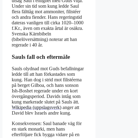
utsåg Saul i enlighet med Guds vilja.
Under sin tid som kung ledde Saul
flera fälttåg mot ammoniter, filistéer
och andra fiender. Hans regeringstid
dateras vanligen till cirka 1020–1000
f.Kr., även om exakta årtal är osäkra.
Svenska Kärnbibeln
(bibelöversättning) noterar att han
regerade i 40 år.
Sauls fall och eftermäle
Sauls olydnad mot Guds befallningar
ledde till att han förkastades som
kung. Han dog i strid mot filistéerna
på berget Gilboa, och hans sonson
Ish‑Boshet regerade under en kort
övergångsperiod. Davids intåg som
kung markerade slutet på Sauls ätt.
Wikipedia (uppslagsverk)
anger att
David blev Israels andre kung.
Konsekvensen: Saul banade väg för
en stark monarki, men hans
efterföljare fick bygga vidare på en