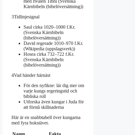
med rivalen Tibni (Svenska
Kärnbibeln (bibelöversättning))
3
Tidlinjesignal
Saul cirka 1020–1000 f.Kr.
(Svenska Kärnbibeln
(bibelöversättning))
David regerade 1010–970 f.Kr.
(Wikipedia (uppslagsverk))
Hosea cirka 732–722 f.Kr.
(Svenska Kärnbibeln
(bibelöversättning))
4
Vad händer härnäst
För den nyfikne: lär dig mer om
varje kungs regeringstid och
bibliska roll
Utforska även kungar i Juda för
att förstå skillnaderna
Här är en snabbtabell över kungarna
med fyra bokstäver.
Kungar
Namn
Fakta