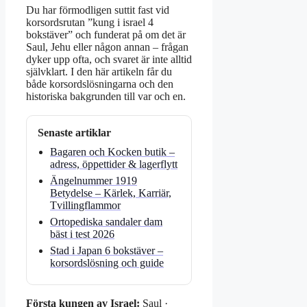
Du har förmodligen suttit fast vid
korsordsrutan ”kung i israel 4
bokstäver” och funderat på om det är
Saul, Jehu eller någon annan – frågan
dyker upp ofta, och svaret är inte alltid
självklart. I den här artikeln får du
både korsordslösningarna och den
historiska bakgrunden till var och en.
Senaste artiklar
Bagaren och Kocken butik –
adress, öppettider & lagerflytt
Ängelnummer 1919
Betydelse – Kärlek, Karriär,
Tvillingflammor
Ortopediska sandaler dam
bäst i test 2026
Stad i Japan 6 bokstäver –
korsordslösning och guide
Första kungen av Israel:
Saul ·