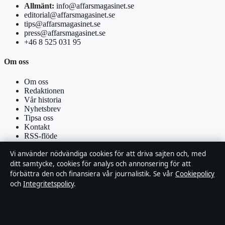
Allmänt:
info@affarsmagasinet.se
editorial@affarsmagasinet.se
tips@affarsmagasinet.se
press@affarsmagasinet.se
+46 8 525 031 95
Om oss
Om oss
Redaktionen
Vår historia
Nyhetsbrev
Tipsa oss
Kontakt
RSS-flöde
Vi använder nödvändiga cookies för att driva sajten och, med
Förtroende & standarder
ditt samtycke, cookies för analys och annonsering för att
förbättra den och finansiera vår journalistik. Se vår
Cookiepolicy
Källor & standarder
och
Integritetspolicy
.
Redaktionell policy
Rättelsepolicy
Faktagranskningspolicy
Ägande & finansiering
Integritetspolicy