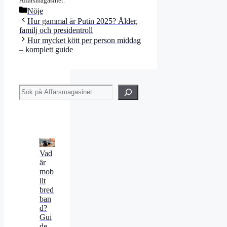
Affärsmagasinet.
Kategorier
Nöje
Hur gammal är Putin 2025? Ålder,
familj och presidentroll
Hur mycket kött per person middag
– komplett guide
Sök
Vad
är
mob
ilt
bred
ban
d?
Gui
de,