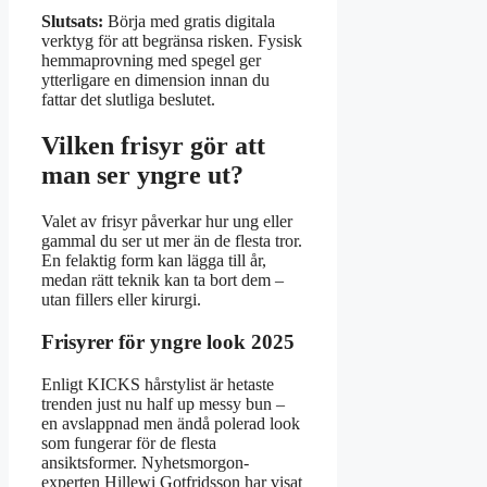
Slutsats:
Börja med gratis digitala
verktyg för att begränsa risken. Fysisk
hemmaprovning med spegel ger
ytterligare en dimension innan du
fattar det slutliga beslutet.
Vilken frisyr gör att
man ser yngre ut?
Valet av frisyr påverkar hur ung eller
gammal du ser ut mer än de flesta tror.
En felaktig form kan lägga till år,
medan rätt teknik kan ta bort dem –
utan fillers eller kirurgi.
Frisyrer för yngre look 2025
Enligt KICKS hårstylist är hetaste
trenden just nu half up messy bun –
en avslappnad men ändå polerad look
som fungerar för de flesta
ansiktsformer. Nyhetsmorgon-
experten Hillewi Gotfridsson har visat