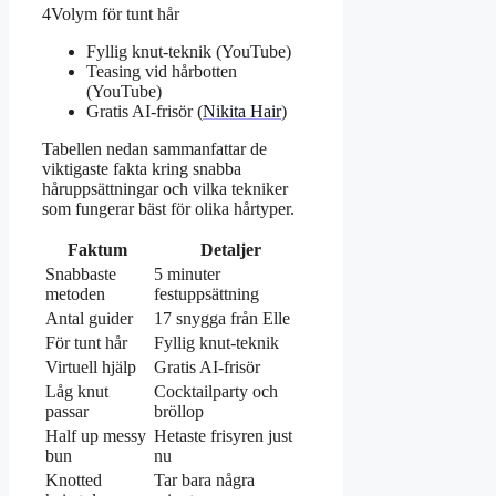
4
Volym för tunt hår
Fyllig knut-teknik (YouTube)
Teasing vid hårbotten
(YouTube)
Gratis AI-frisör (
Nikita Hair
)
Tabellen nedan sammanfattar de
viktigaste fakta kring snabba
håruppsättningar och vilka tekniker
som fungerar bäst för olika hårtyper.
Faktum
Detaljer
Snabbaste
5 minuter
metoden
festuppsättning
Antal guider
17 snygga från Elle
För tunt hår
Fyllig knut-teknik
Virtuell hjälp
Gratis AI-frisör
Låg knut
Cocktailparty och
passar
bröllop
Half up messy
Hetaste frisyren just
bun
nu
Knotted
Tar bara några