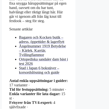
fixa snygga håruppsättningar på egen
hand, oavsett om du har tunt,
halvlångt eller riktigt långt hår. Här
går vi igenom allt från låg knut till
festlook – steg för steg.
Senaste artiklar
Bagaren och Kocken butik –
adress, öppettider & lagerflytt
Ängelnummer 1919 Betydelse
– Kärlek, Karriär,
Tvillingflammor
Ortopediska sandaler dam bäst i
test 2026
Stad i Japan 6 bokstäver –
korsordslösning och guide
Antal enkla uppsättningar i guider:
17 varianter ·
Tid för festuppsättning:
5 minuter ·
Enkla varianter för lata dagar:
15
st ·
Frisyrer från TV4-expert:
4
självfixade ·