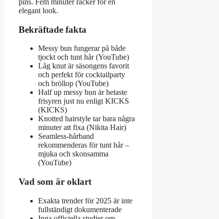
pins. Fem minuter räcker för en
elegant look.
Bekräftade fakta
Messy bun fungerar på både
tjockt och tunt hår (YouTube)
Låg knut är säsongens favorit
och perfekt för cocktailparty
och bröllop (YouTube)
Half up messy bun är hetaste
frisyren just nu enligt KICKS
(KICKS)
Knotted hairstyle tar bara några
minuter att fixa (Nikita Hair)
Seamless-hårband
rekommenderas för tunt hår –
mjuka och skonsamma
(YouTube)
Vad som är oklart
Exakta trender för 2025 är inte
fullständigt dokumenterade
Inga officiella studier om