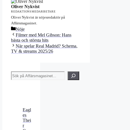
Oliver Nykvist
REDAKTIONSMEDARBETARE
Oliver Nykvist är nöjesredaktör på
Affärsmagasinet.
Kategorier
Nöje
Filmer med Mel Gibson: Hans
bästa och största hits
När spelar Real Madrid? Schema,
TV & streams 2025/26
Sök
Eagl
es
Thei
r