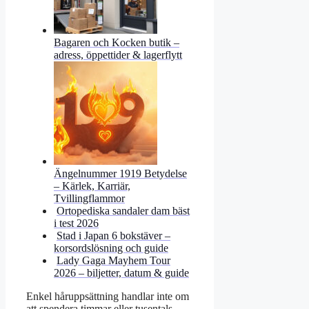
Bagaren och Kocken butik –
adress, öppettider & lagerflytt
Ängelnummer 1919 Betydelse
– Kärlek, Karriär,
Tvillingflammor
Ortopediska sandaler dam bäst
i test 2026
Stad i Japan 6 bokstäver –
korsordslösning och guide
Lady Gaga Mayhem Tour
2026 – biljetter, datum & guide
Enkel håruppsättning handlar inte om
att spendera timmar eller tusentals