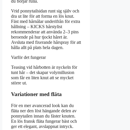
du börjar rulla.
Vrid ponnytailsidan runt sig själv och
dra ut lite för att forma en lös knut.
Fäst med hårnålar underifrån för extra
hållning – KICKS hårstylist
rekommenderar att använda 2–3 pins
beroende på hur tjockt håret är.
Avsluta med fixerande hårspray för att
hålla allt på plats hela dagen.
Varför det fungerar
Teasing vid hårbotten är nyckeln för
tunt hår – det skapar volymillusion
som får en liten knut att se mycket
större ut.
Variationer med fläta
För en mer avancerad look kan du
fläta ner den löst hängande delen av
ponnytailen innan du fäster knuten.
En lös fransk fläta fungerar bäst och
ger ett elegant, avslappnat intryck.