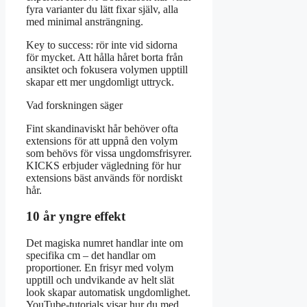
fyra varianter du lätt fixar själv, alla
med minimal ansträngning.
Key to success: rör inte vid sidorna
för mycket. Att hålla håret borta från
ansiktet och fokusera volymen upptill
skapar ett mer ungdomligt uttryck.
Vad forskningen säger
Fint skandinaviskt hår behöver ofta
extensions för att uppnå den volym
som behövs för vissa ungdomsfrisyrer.
KICKS erbjuder vägledning för hur
extensions bäst används för nordiskt
hår.
10 år yngre effekt
Det magiska numret handlar inte om
specifika cm – det handlar om
proportioner. En frisyr med volym
upptill och undvikande av helt slät
look skapar automatisk ungdomlighet.
YouTube-tutorials visar hur du med