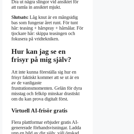
Dra ut några slingor vid ansiktet för
att ramla in ansiktet mjukt.
Slutsats:
Låg knut är en mångsidig
bas som fungerar året runt. För tunt
hår: teasing + hårspray + hårnålar. För
tjockare hår: skippa teasingen och
fokusera på vridtekniken.
Hur kan jag se en
frisyr på mig själv?
Att inte kunna föreställa sig hur en
frisyr faktiskt kommer att se ut är en
av de vanligaste
frustrationsmomenten. Gelän för dyra
misstag och felköp minskar drastiskt
om du kan prova digitalt först.
Virtuell AI-frisör gratis
Flera plattformar erbjuder gratis AI-
genererade förhandsvisningar. Ladda
upp en bild av dig själv, välj önskad