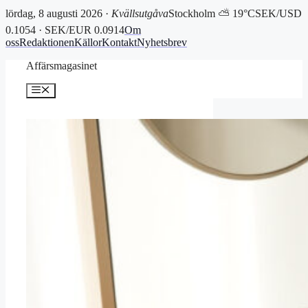
lördag, 8 augusti 2026 ·
Kvällsutgåva
Stockholm ⛅ 19°C
SEK/USD
0.1054 · SEK/EUR 0.0914
Om
oss
Redaktionen
Källor
Kontakt
Nyhetsbrev
Hoppa
Affärsmagasinet
till
innehåll
Meny