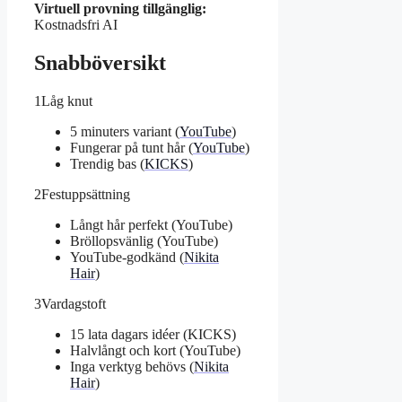
Virtuell provning tillgänglig:
Kostnadsfri AI
Snabböversikt
1
Låg knut
5 minuters variant (
YouTube
)
Fungerar på tunt hår (
YouTube
)
Trendig bas (
KICKS
)
2
Festuppsättning
Långt hår perfekt (YouTube)
Bröllopsvänlig (YouTube)
YouTube-godkänd (
Nikita
Hair
)
3
Vardagstoft
15 lata dagars idéer (KICKS)
Halvlångt och kort (YouTube)
Inga verktyg behövs (
Nikita
Hair
)