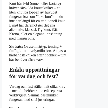
Kort hår (vid öronen eller kortare)
kräver särskilda knuttekniker – en
liten knut på toppen av huvudet
fungerar bra som ”fake bun” om du
inte har längd för en traditionell knut.
Långt hår däremot ger dig alla
alternativ: klassisk låg knut, flätad
Krona, eller en elegant uppsättning
med många pins.
Slutsats:
Oavsett hårtyp: teasing +
fluffig knut = volymillusion. Anpassa
hårbandstekniken efter tjocklek – tunt
hår behöver färre varv.
Enkla uppsättningar
för vardag och fest?
Vardag och fest ställer helt olika krav
– men du behöver inte två separata
verktygsset. Samma bastekniker
fungerar, med små justeringar.