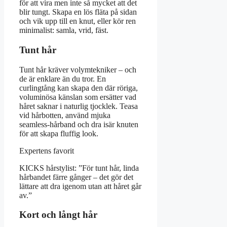
för att vira men inte så mycket att det
blir tungt. Skapa en lös fläta på sidan
och vik upp till en knut, eller kör ren
minimalist: samla, vrid, fäst.
Tunt hår
Tunt hår kräver volymtekniker – och
de är enklare än du tror. En
curlingtång kan skapa den där röriga,
voluminösa känslan som ersätter vad
håret saknar i naturlig tjocklek. Teasa
vid hårbotten, använd mjuka
seamless-hårband och dra isär knuten
för att skapa fluffig look.
Expertens favorit
KICKS hårstylist: ”För tunt hår, linda
hårbandet färre gånger – det gör det
lättare att dra igenom utan att håret går
av.”
Kort och långt hår