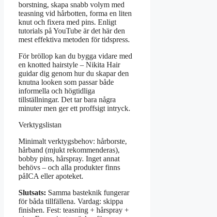
borstning, skapa snabb volym med
teasning vid hårbotten, forma en liten
knut och fixera med pins. Enligt
tutorials på YouTube är det här den
mest effektiva metoden för tidspress.
För bröllop kan du bygga vidare med
en knotted hairstyle – Nikita Hair
guidar dig genom hur du skapar den
knutna looken som passar både
informella och högtidliga
tillställningar. Det tar bara några
minuter men ger ett proffsigt intryck.
Verktygslistan
Minimalt verktygsbehov: hårborste,
hårband (mjukt rekommenderas),
bobby pins, hårspray. Inget annat
behövs – och alla produkter finns
påICA eller apoteket.
Slutsats:
Samma basteknik fungerar
för båda tillfällena. Vardag: skippa
finishen. Fest: teasning + hårspray +