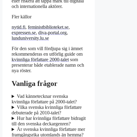
eller riskera att tappa mark till digitala
och internationella aktörer.
Fler källor
nytid.fi
,
feministbiblioteket.se
,
expressen.se
,
diva-portal.org
,
lunduniversity.lu.se
För den som vill fördjupa sig i ämnet
rekommenderas en utförlig guide om
kvinnliga författare 2000-talet
som
presenterar både etablerade namn och
nya röster.
Vanliga frågor
Vad kännetecknar svenska
kvinnliga författare på 2000-talet?
Vilka svenska kvinnliga författare
debuterade på 2010-talet?
Hur har kvinnliga författare bidragit
till den svenska deckargenren?
Är svenska kvinnliga författare mer
framgångsrika utomlands än hemma?