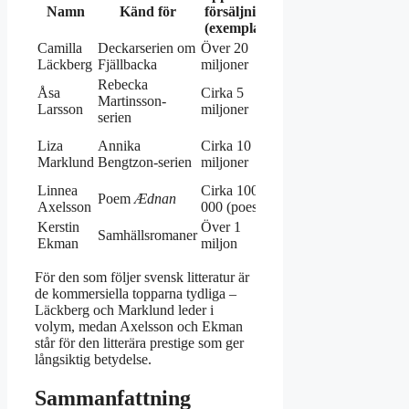
Namn
Känd för
försäljning
Priser
till (ant
(exemplar)
språk)
Camilla
Deckarserien om
Över 20
Över 40
–
Läckberg
Fjällbacka
miljoner
(Wikiped
Rebecka
Åsa
Cirka 5
Glasnyckeln
Martinsson-
Över 30
Larsson
miljoner
(2004)
serien
Snille &
Liza
Annika
Cirka 10
Över 30
blodsmak
Marklund
Bengtzon-serien
miljoner
(Wikiped
(1998)
Linnea
Cirka 100
Augustpriset
Poem
Ædnan
10+
Axelsson
000 (poesi)
(2018)
Kerstin
Över 1
Augustpriset
Samhällsromaner
25+
Ekman
miljon
(1993)
För den som följer svensk litteratur är
de kommersiella topparna tydliga –
Läckberg och Marklund leder i
volym, medan Axelsson och Ekman
står för den litterära prestige som ger
långsiktig betydelse.
Sammanfattning