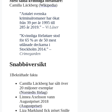
Mest sålda kvinnliga författare:
Camilla Läckberg (
Wikipedia
)
”Antalet svenska
kriminalromaner har ökat
från 39 per år 1995 till
285 år 2019.” –
Vi Läser
”Kvinnliga författare stod
för 65 % av de 50 mest
utlånade deckarna i
Stockholm 2014.” –
Crimegarden
Snabböversikt
1
Bekräftade fakta
Camilla Läckberg har sålt över
20 miljoner exemplar
(
Norstedts förlag
)
Linnea Axelsson vann
Augustpriset 2018
(
Augustpriset
)
Liza Marklund fick priset Snille