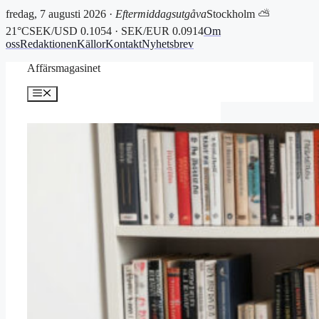
fredag, 7 augusti 2026 ·
Eftermiddagsutgåva
Stockholm ⛅
21°C
SEK/USD 0.1054 · SEK/EUR 0.0914
Om
oss
Redaktionen
Källor
Kontakt
Nyhetsbrev
Hoppa
Affärsmagasinet
till
innehåll
Meny