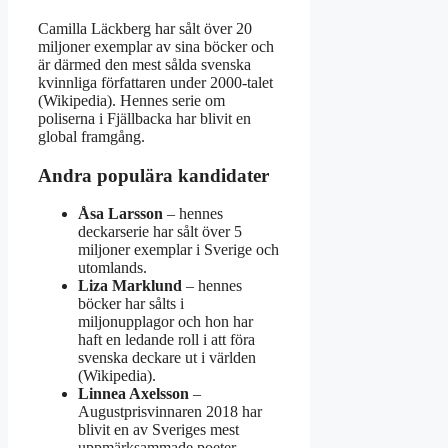
Camilla Läckberg har sålt över 20
miljoner exemplar av sina böcker och
är därmed den mest sålda svenska
kvinnliga författaren under 2000-talet
(Wikipedia). Hennes serie om
poliserna i Fjällbacka har blivit en
global framgång.
Andra populära kandidater
Åsa Larsson
– hennes
deckarserie har sålt över 5
miljoner exemplar i Sverige och
utomlands.
Liza Marklund
– hennes
böcker har sålts i
miljonupplagor och hon har
haft en ledande roll i att föra
svenska deckare ut i världen
(Wikipedia).
Linnea Axelsson
–
Augustprisvinnaren 2018 har
blivit en av Sveriges mest
uppmärksammade poeter