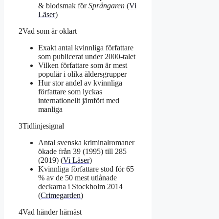
& blodsmak för
Sprängaren
(
Vi
Läser
)
2
Vad som är oklart
Exakt antal kvinnliga författare
som publicerat under 2000-talet
Vilken författare som är mest
populär i olika åldersgrupper
Hur stor andel av kvinnliga
författare som lyckas
internationellt jämfört med
manliga
3
Tidlinjesignal
Antal svenska kriminalromaner
ökade från 39 (1995) till 285
(2019) (
Vi Läser
)
Kvinnliga författare stod för 65
% av de 50 mest utlånade
deckarna i Stockholm 2014
(
Crimegarden
)
4
Vad händer härnäst