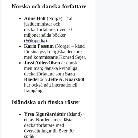
Norska och danska författare
Anne Holt
(Norge) – f.d.
justitieminister och
deckarförfattare, över 10
miljoner sålda böcker
(
Wikipedia
).
Karin Fossum
(Norge) – känd
för sina psykologiska deckare
med kommissarie Konrad Sejer.
Jussi Adler-Olsen
är dansk
men man; danska kvinnliga
deckarförfattare som
Sara
Blædel
och
Jette A. Kaarsbøl
har också nått internationell
framgång.
Isländska och finska röster
Yrsa Sigurðardóttir
(Island) –
en av Nordens mest lästa
deckarförfattare med
översättningar till över 30
språk.