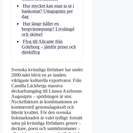
Hur mycket kan man ta ut i
bankomat? Uttagsgräns per
dag
Hur länge håller en
bergvärmepump? Livslängd
och skötsel
Flyg till Alicante från
Göteborg – jämför priser och
direktflyg
Svenska kvinnliga författare har under
2000-talet blivit en av landets
viktigaste kulturella exportvaror. Från
Camilla Läckbergs massiva
deckarframgång till Linnea Axelssons
Augustpris – spridningen är stor.
Nyckelfaktorn är kombinationen av
kommersiell genomslagskraft och
litterär kvalitet. För den svenska
bokmarknaden är valet tydligt: fortsätt
satsa på kvinnliga författares genrer –
deckare, poesi och samtidsromaner –