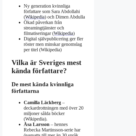
Ny generation kvinnliga
författare som Sara Abdollahi
(
Wikipedia
) och Dimen Abdulla
Ökad påverkan från
streamingtjänster och
filmatiseringar (
Wikipedia
)
Digital självpublicering ger fler
röster men minskar genomslag
per titel (Wikipedia)
Vilka är Sveriges mest
kända författare?
De mest kända kvinnliga
författarna
Camilla Läckberg
–
deckardrottningen med över 20
miljoner sålda böcker
(Wikipedia).
Åsa Larsson
– hennes
Rebecka Martinsson-serie har
översatts till mer än 30 språk