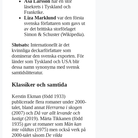
Åsa Larsson
har en stor
läsekrets i Tyskland och
Frankrike.
Liza Marklund
var den första
svenska författaren som gavs ut
av det brittiska storförlaget
Simon & Schuster (Wikipedia).
Slutsats:
Internationellt är det
kvinnliga deckarförfattare som
dominerar den svenska exporten. För
länder som Tyskland och USA blir
dessa namn synonyma med svensk
samtidslitteratur.
Klassiker och samtida
Kerstin Ekman (född 1933)
publicerade flera romaner under 2000-
talet, bland annat
Herrarna i skogen
(2007) och
Då var allt levande och
lustigt
(2019). Märta Tikkanen (född
1935) gav ut romaner som
Män kan
inte våldtas
(1975) men också verk på
2000-talet såsom
De vilda