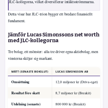
JLC-kollegorna, vilket diversifierar intäktsströmmarna.
Detta visar hur JLC-trion bygger ett bredare finansiellt
fundament.
Jämför Lucas Simonssons net worth
med JLC-kollegorna
Tre bolag, ett mönster: alla tre driver egna aktiebolag, men
vinsterna skiljer sig markant.
MÅTT (SENASTE BOKSLUT)
LUCAS SIMONSSON AB
C
Omsättning
12,0 miljoner kr (Driva-eget)
1
Resultat före skatt
8,7 miljoner kr (Breakit)
4
Utdelning (senaste)
800 000 kr (Breakit)
3