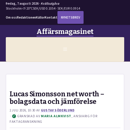
fredag, 7 augusti 2026 ·
Kvällsutgåva
Stockholm ⛅ 20°C
SEK/USD 0.1054 · SEK/EUR 0.0914
Om oss
Redaktionen
Källor
Kontakt
NYHETSBREV
Hoppa
Affärsmagasinet
till
innehåll
MENY
Lucas Simonsson net worth –
bolagsdata och jämförelse
2 JULI 2026, 10:30
AV
GUSTAV SÖDERLUND
·
GRANSKAD AV
MARIA ALMKVIST
, ANSVARIG FÖR
✓
FAKTAGRANSKNING