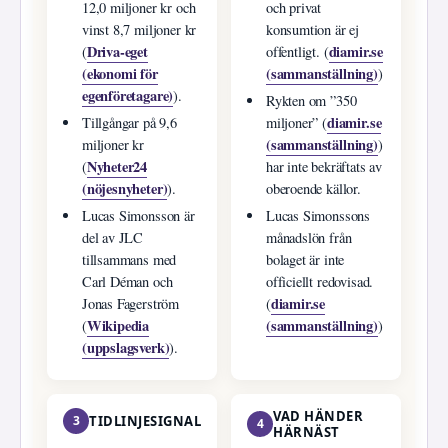
12,0 miljoner kr och
och privat
vinst 8,7 miljoner kr
konsumtion är ej
Driva-eget
diamir.se
(
offentligt. (
(ekonomi för
(sammanställning)
)
egenföretagare)
).
Rykten om ”350
diamir.se
Tillgångar på 9,6
miljoner” (
(sammanställning)
miljoner kr
)
Nyheter24
(
har inte bekräftats av
(nöjesnyheter)
).
oberoende källor.
Lucas Simonsson är
Lucas Simonssons
del av JLC
månadslön från
tillsammans med
bolaget är inte
Carl Déman och
officiellt redovisad.
diamir.se
Jonas Fagerström
(
Wikipedia
(sammanställning)
(
)
(uppslagsverk)
).
VAD HÄNDER
3
TIDLINJESIGNAL
4
HÄRNÄST