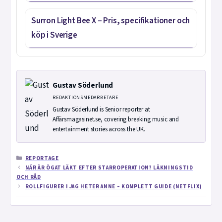
Surron Light Bee X – Pris, specifikationer och
köp i Sverige
Gustav Söderlund
REDAKTIONSMEDARBETARE
Gustav Söderlund is Senior reporter at
Affärsmagasinet.se, covering breaking music and
entertainment stories across the UK.
KATEGORIER
REPORTAGE
NÄR ÄR ÖGAT LÄKT EFTER STARROPERATION? LÄKNINGSTID
OCH RÅD
ROLLFIGURER I JAG HETER ANNE – KOMPLETT GUIDE (NETFLIX)