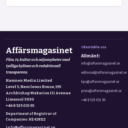
Kontakta oss
Affärsmagasinet
Allmänt:
Film, tv, kultur och nöjesnyheter med
info@affarsmagasinet.se
tydliga bylines och redaktionell
transparens.
editorial@affarsmagasinet.se
Hamnen Media Limited
tips@affarsmagasinet.se
Level 5, Neocleous House, 195
press@affarsmagasinet.se
Archbishop Makarios III Avenue
Limassol 3030
+46 8 525 031 95
+46 8 525 031 95
Department of Registrar of
Companies: HE 428112
info@affarsmagasinet.se