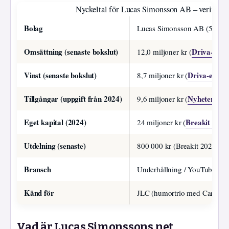
Nyckeltal för Lucas Simonsson AB – verifierba
Bolag
Lucas Simonsson AB (556xx
Omsättning (senaste bokslut)
Driva-eget
12,0 miljoner kr (
Vinst (senaste bokslut)
Driva-eget 
8,7 miljoner kr (
Tillgångar (uppgift från 2024)
Nyheter24 2
9,6 miljoner kr (
Eget kapital (2024)
Breakit 2025
24 miljoner kr (
Utdelning (senaste)
800 000 kr (Breakit 2025)
Bransch
Underhållning / YouTube
Känd för
JLC (humortrio med Carl Dé
Vad är Lucas Simonssons net