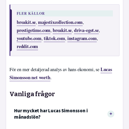
FLER KÄLLOR
breakit.se
majestixcollection.com
,
,
prestigetime.com
breakit.se
driva-eget.se
,
,
,
youtube.com
tiktok.com
instagram.com
,
,
,
reddit.com
Lucas
För en mer detaljerad analys av hans ekonomi, se
Simonsson net worth
.
Vanliga frågor
Hur mycket har Lucas Simonsson i
månadslön?