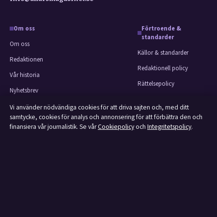
Om oss
Förtroende &
standarder
Om oss
Källor & standarder
Redaktionen
Redaktionell policy
Vår historia
Rättelsepolicy
Nyhetsbrev
Faktagranskningspolicy
Tipsa oss
Vi använder nödvändiga cookies för att driva sajten och, med ditt
Ägande & finansiering
samtycke, cookies för analys och annonsering för att förbättra den och
Kontakt
finansiera vår journalistik. Se vår
Cookiepolicy
och
Integritetspolicy
.
Integritetspolicy
RSS-flöde
Cookiepolicy
Om Affärsmagasinet i korthet
Affärsmagasinet är en oberoende svensk digital utgivare med fokus på film,
tv, kultur och nöjesnyheter. Varje artikel har en namngiven byline, granskas
av en redaktör och faktagranskas innan publicering.