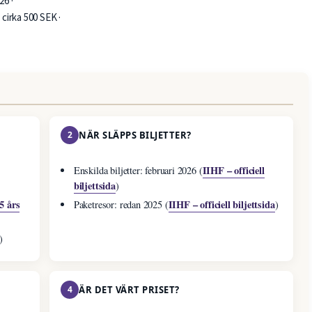
26 ·
 cirka 500 SEK ·
2
NÄR SLÄPPS BILJETTER?
IIHF – officiell
Enskilda biljetter: februari 2026 (
biljettsida
)
5 års
IIHF – officiell biljettsida
Paketresor: redan 2025 (
)
)
4
ÄR DET VÄRT PRISET?