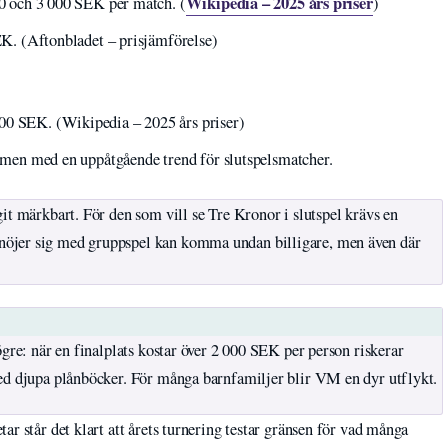
Wikipedia – 2025 års priser
000 och 3 000 SEK per match. (
)
SEK. (Aftonbladet – prisjämförelse)
00 SEK. (Wikipedia – 2025 års priser)
r, men med en uppåtgående trend för slutspelsmatcher.
it märkbart. För den som vill se Tre Kronor i slutspel krävs en
nöjer sig med gruppspel kan komma undan billigare, men även där
ögre: när en finalplats kostar över 2 000 SEK per person riskerar
med djupa plånböcker. För många barnfamiljer blir VM en dyr utflykt.
r står det klart att årets turnering testar gränsen för vad många