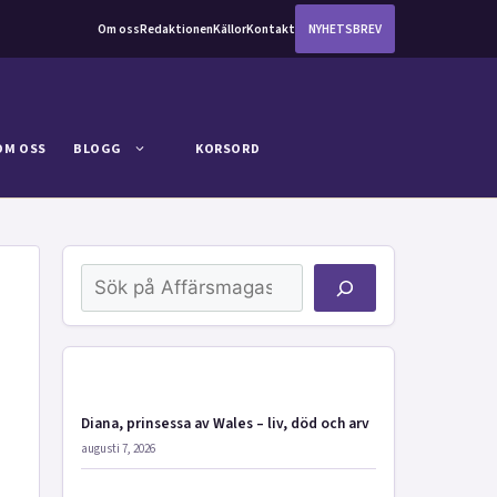
Om oss
Redaktionen
Källor
Kontakt
NYHETSBREV
OM OSS
BLOGG
KORSORD
Sök
Diana, prinsessa av Wales – liv, död och arv
augusti 7, 2026