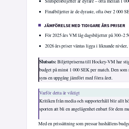
Slutspelsbiljetter är dyrare – ofta mellan 1 
Finalbiljetter är de dyraste, ofta över 2 000 
JÄMFÖRELSE MED TIDIGARE ÅRS PRISER
För 2025 års VM låg dagsbiljetter på 300–2 5
2026 års priser väntas ligga i liknande nivåe
Slutsats:
Biljettpriserna till Hockey-VM har stig
budget på minst 1 000 SEK per match. Den som 
syns en uppgång jämfört med förra året.
Varför detta är viktigt
Kritiken från media och supporterhåll blir allt h
sporten att bli en angelägenhet enbart för dem 
Med en prissättning som pressar hushållens budgeta