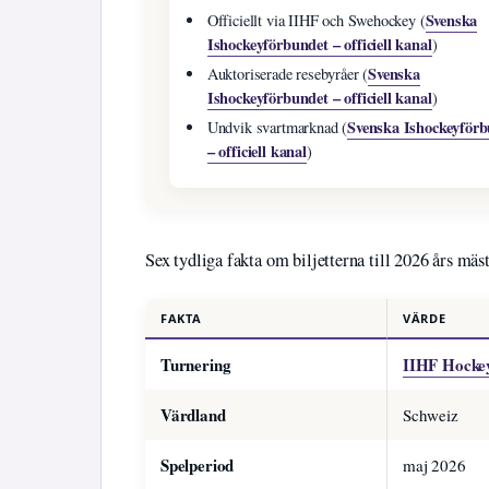
Svenska
Officiellt via IIHF och Swehockey (
Ishockeyförbundet – officiell kanal
)
Svenska
Auktoriserade resebyråer (
Ishockeyförbundet – officiell kanal
)
Svenska Ishockeyför
Undvik svartmarknad (
– officiell kanal
)
Sex tydliga fakta om biljetterna till 2026 års mäst
FAKTA
VÄRDE
Turnering
IIHF Hocke
Värdland
Schweiz
Spelperiod
maj 2026