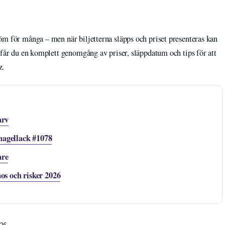
öm för många – men när biljetterna släpps och priset presenteras kan
 får du en komplett genomgång av priser, släppdatum och tips för att
z.
arv
nagellack #1078
are
s och risker 2026