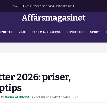
Stockholm ⛅ 21°C
SEK/USD 0.1054 · SEK/EUR 0.0914
Affärsmagasinet
NYHETER
NÖJE
BAKOM KULISSERNA
REPORTAGE
SPORT
er 2026: priser,
ptips
 AV
MARIA ALMKVIST
, ANSVARIG FÖR FAKTAGRANSKNING