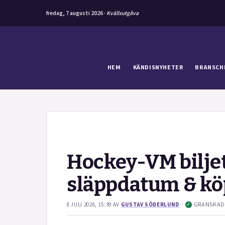
fredag, 7 augusti 2026 ·
Kvällsutgåva
Hoppa
till
innehåll
HEM
KÄNDISNYHETER
BRANSCH
Hockey-VM biljett
släppdatum & kö
·
GRANSKAD
8 JULI 2026, 15:39
AV
GUSTAV SÖDERLUND
✓