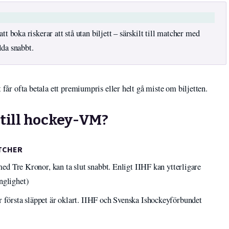
 boka riskerar att stå utan biljett – särskilt till matcher med
lda snabbt.
 får ofta betala ett premiumpris eller helt gå miste om biljetten.
r till hockey-VM?
ATCHER
 med Tre Kronor, kan ta slut snabbt. Enligt IIHF kan ytterligare
nglighet)
r första släppet är oklart. IIHF och Svenska Ishockeyförbundet