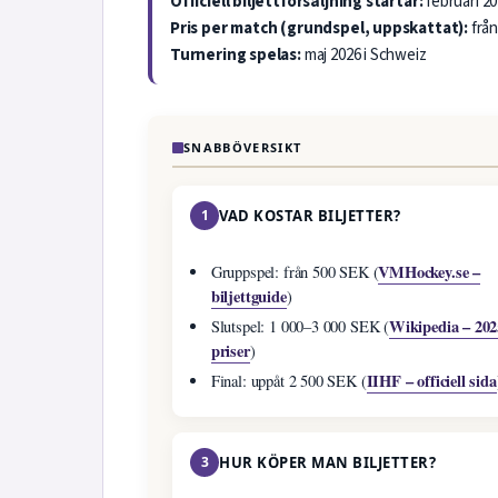
Officiell biljettförsäljning startar:
februari 20
Pris per match (grundspel, uppskattat):
från
Turnering spelas:
maj 2026 i Schweiz
SNABBÖVERSIKT
1
VAD KOSTAR BILJETTER?
VMHockey.se –
Gruppspel: från 500 SEK (
biljettguide
)
Wikipedia – 202
Slutspel: 1 000–3 000 SEK (
priser
)
IIHF – officiell sida
Final: uppåt 2 500 SEK (
3
HUR KÖPER MAN BILJETTER?