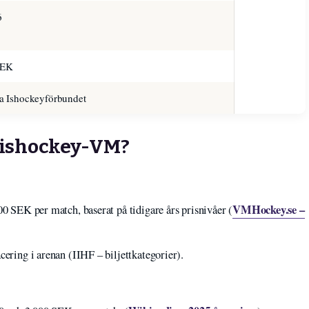
6
SEK
a Ishockeyförbundet
ll ishockey-VM?
VMHockey.se –
00 SEK per match, baserat på tidigare års prisnivåer (
cering i arenan (IIHF – biljettkategorier).