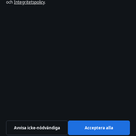
och
Integritetspolicy
.
Affärsmagasinet är en oberoende svensk digital
utgivare med fokus på film, tv, kultur och nöjesnyheter.
Varje artikel har en namngiven byline, granskas av en
redaktör och faktagranskas innan publicering.
Innehållet är endast avsett för allmän information.
Allmänna förfrågningar:
info@affarsmagasinet.se
.
Rättelser:
corrections@affarsmagasinet.se
.
Utgivare:
Hamnen Media Limited, Limassol ·
Ansvarig
utgivare:
Viktor Malmström, Chefredaktör ·
Department of Registrar of Companies HE 428112
© 2026 Affarsmagasinet.se · Hamnen Media Limited ·
WorldRSS
·
Så verifierar vi vår rapportering
Avvisa icke-nödvändiga
Acceptera alla
↑