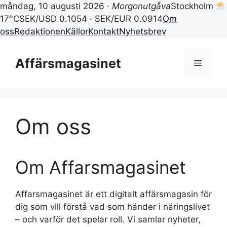
måndag, 10 augusti 2026 ·
Morgonutgåva
Stockholm
17°C
SEK/USD 0.1054 · SEK/EUR 0.0914
Om
oss
Redaktionen
Källor
Kontakt
Nyhetsbrev
Hoppa
till
Affärsmagasinet
Meny
innehåll
Om oss
Om Affarsmagasinet
Affarsmagasinet är ett digitalt affärsmagasin för
dig som vill förstå vad som händer i näringslivet
– och varför det spelar roll. Vi samlar nyheter,