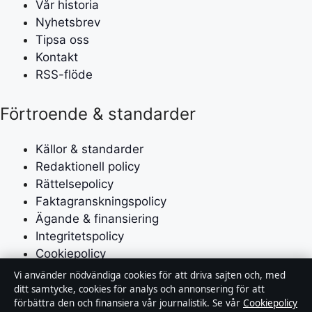
Vår historia
Nyhetsbrev
Tipsa oss
Kontakt
RSS-flöde
Förtroende & standarder
Källor & standarder
Redaktionell policy
Rättelsepolicy
Faktagranskningspolicy
Ägande & finansiering
Integritetspolicy
Cookiepolicy
Vi använder nödvändiga cookies för att driva sajten och, med
Om Affärsmagasinet i korthet
ditt samtycke, cookies för analys och annonsering för att
förbättra den och finansiera vår journalistik. Se vår
Cookiepolicy