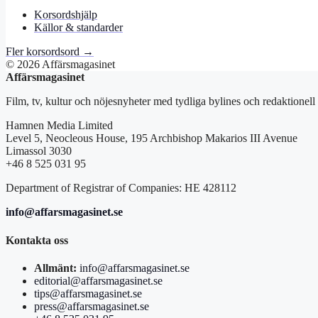
Korsordshjälp
Källor & standarder
Fler korsordsord →
© 2026 Affärsmagasinet
Affärsmagasinet
Film, tv, kultur och nöjesnyheter med tydliga bylines och redaktionell
Hamnen Media Limited
Level 5, Neocleous House, 195 Archbishop Makarios III Avenue
Limassol 3030
+46 8 525 031 95
Department of Registrar of Companies: HE 428112
info@affarsmagasinet.se
Kontakta oss
Allmänt:
info@affarsmagasinet.se
editorial@affarsmagasinet.se
tips@affarsmagasinet.se
press@affarsmagasinet.se