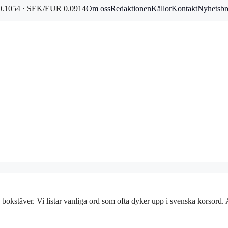
.1054 · SEK/EUR 0.0914
Om oss
Redaktionen
Källor
Kontakt
Nyhetsbr
 bokstäver. Vi listar vanliga ord som ofta dyker upp i svenska korsord. An