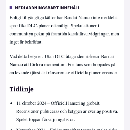
NEDLADDNINGSBART INNEHÅLL
Enligt tillgängliga källor har Bandai Namco inte meddelat
specifika DLC-planer offentligt. Spekulationer i
communityn pekar på framtida karaktärsutvidgningar, men
inget är bekräftat.
Vad detta betyder: Utan DLC-åtaganden riskerar Bandai
Namco att förlora momentum. För fans som hoppades på
en levande tjänst är frånvaron av officiella planer oroande.
Tidlinje
11 oktober 2024
– Officiell lansering globalt.
Recensioner publiceras och betygen är överlag positiva.
Spelet toppar försäljningslistor.
November 2024
– Enligt uppgifter tappade spelet cirka