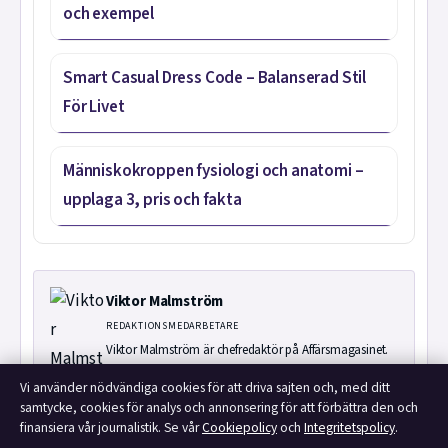
och exempel
Smart Casual Dress Code – Balanserad Stil
För Livet
Människokroppen fysiologi och anatomi –
upplaga 3, pris och fakta
Viktor Malmström
REDAKTIONSMEDARBETARE
Viktor Malmström är chefredaktör på Affärsmagasinet.
Vi använder nödvändiga cookies för att driva sajten och, med ditt
KATEGORIER
samtycke, cookies för analys och annonsering för att förbättra den och
FILMENS ROLLISTA
finansiera vår journalistik. Se vår
Cookiepolicy
och
Integritetspolicy
.
LÅNGÄRMAD T-SHIRT DAM: MODELLER FRÅN ZALANDO & H&M
DEN OTROLIGA VANDRINGEN SVENSKT TAL – STREAMA PÅ