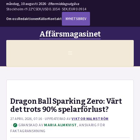
måndag, 10 augusti 2026 ·
Eftermiddagsutgåva
Stockholm ⛅ 22°C
SEK/USD 0.1054 · SEK/EUR 0.0914
Om oss
Redaktionen
Källor
Kontakt
NYHETSBREV
Hoppa
Affärsmagasinet
till
innehåll
MENY
Dragon Ball Sparking Zero: Värt
det trots 90% spelarförlust?
27 APRIL 2026, 07:16
· UPPDATERAD
AV
VIKTOR MALMSTRÖM
·
GRANSKAD AV
MARIA ALMKVIST
, ANSVARIG FÖR
✓
FAKTAGRANSKNING