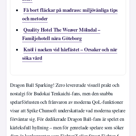
Få bort fläckar på madrass: miljövänliga tips
och metoder
Quality Hotel The Weaver Mölndal –
Familjehotell nära Göteborg
Knöl i nacken vid hårfästet – Orsaker och när
söka vård
Dragon Ball Sparking! Zero levererade visuell prakt och
nostalgi för Budokai Tenkaichi-fans, men den snabba
spelarförlusten och frånvaron av moderna QoL-funktioner
visar att Spike Chunsoft underskattade vad moderna spelare
förväntar sig. För dedikerade Dragon Ball-fans är spelet en
kärleksfull hyllning – men för genrelade spelare som söker
djup är konkurrenter som FighterZ eller Street Fighter 6