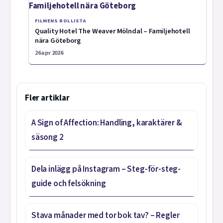
FILMENS ROLLISTA
Quality Hotel The Weaver Mölndal – Familjehotell
nära Göteborg
26 apr 2026
Fler artiklar
A Sign of Affection: Handling, karaktärer &
säsong 2
Dela inlägg på Instagram – Steg-för-steg-
guide och felsökning
Stava månader med tor bok tav? – Regler