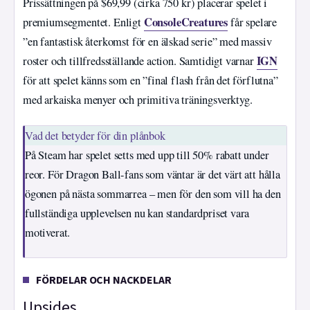
Prissättningen på $69,99 (cirka 750 kr) placerar spelet i
ConsoleCreatures
premiumsegmentet. Enligt
får spelare
”en fantastisk återkomst för en älskad serie” med massiv
IGN
roster och tillfredsställande action. Samtidigt varnar
för att spelet känns som en ”final flash från det förflutna”
med arkaiska menyer och primitiva träningsverktyg.
Vad det betyder för din plånbok
På Steam har spelet setts med upp till 50% rabatt under
reor. För Dragon Ball-fans som väntar är det värt att hålla
ögonen på nästa sommarrea – men för den som vill ha den
fullständiga upplevelsen nu kan standardpriset vara
motiverat.
FÖRDELAR OCH NACKDELAR
Upsides