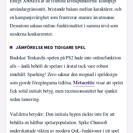
Enligt XboxEra är de främsta kritikpunkterna: klumpigt
användargränssnitt, bristande balans mellan karaktärer, och
en kampanjsvårighet som frustrerar snarare än utmanar.
Dessutom saknas online-funktionalitet i samma nivå som
moderna konkurrenter.
JÄMFÖRELSE MED TIDIGARE SPEL
Budokai Tenkaichi-spelen på PS2 hade inte onlinefunktion
alls – ändå behöll de spelare i åratal tack vare robust
innehåll. Sparking! Zero saknar den mognad i speldesign
Metacritic
som gjorde föregångarna tidlösa.
visar att spelet
fick solid initialt betyg, men recensionssnittet har sjunkit
sedan lansering.
Vad detta betyder: Den initiala hypen räckte inte för att
behålla en hållbar spelarpopulation. Spike Chunsoft
underskattade vikten av modern QoL-funktioner i ett spel