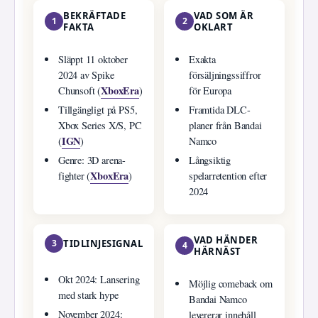
BEKRÄFTADE
VAD SOM ÄR
1
2
FAKTA
OKLART
Släppt 11 oktober
Exakta
2024 av Spike
försäljningssiffror
XboxEra
Chunsoft (
)
för Europa
Tillgängligt på PS5,
Framtida DLC-
Xbox Series X/S, PC
planer från Bandai
IGN
(
)
Namco
Genre: 3D arena-
Långsiktig
XboxEra
fighter (
)
spelarretention efter
2024
VAD HÄNDER
3
TIDLINJESIGNAL
4
HÄRNÄST
Okt 2024: Lansering
Möjlig comeback om
med stark hype
Bandai Namco
November 2024:
levererar innehåll