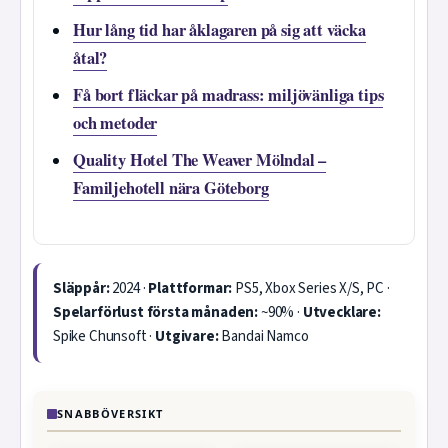
Hur lång tid har åklagaren på sig att väcka
åtal?
Få bort fläckar på madrass: miljövänliga tips
och metoder
Quality Hotel The Weaver Mölndal –
Familjehotell nära Göteborg
Släppår:
2024 ·
Plattformar:
PS5, Xbox Series X/S, PC ·
Spelarförlust första månaden:
~90% ·
Utvecklare:
Spike Chunsoft ·
Utgivare:
Bandai Namco
SNABBÖVERSIKT