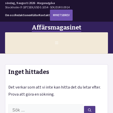
söndag, 9 augusti 2026 ·
Morgonutgåva
Stockholm ⛅ 18°C
SEK/USD 0.1054 · SEK/EUR 0.0914
Om oss
Redaktionen
Källor
Kontakt
NYHETSBREV
Hoppa
Affärsmagasinet
till
innehåll
MENY
Inget hittades
Det verkar som att vi inte kan hitta det du letar efter.
Prova att göra en sökning.
Sök