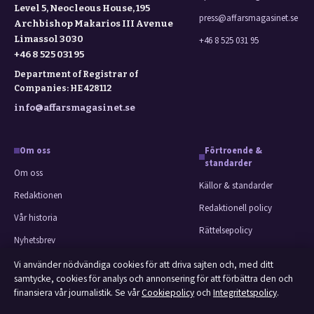
Level 5, Neocleous House, 195
press@affarsmagasinet.se
Archbishop Makarios III Avenue
Limassol 3030
+46 8 525 031 95
+46 8 525 031 95
Department of Registrar of
Companies: HE 428112
info@affarsmagasinet.se
Om oss
Förtroende &
standarder
Om oss
Källor & standarder
Redaktionen
Redaktionell policy
Vår historia
Rättelsepolicy
Nyhetsbrev
Faktagranskningspolicy
Tipsa oss
Vi använder nödvändiga cookies för att driva sajten och, med ditt
Ägande & finansiering
samtycke, cookies för analys och annonsering för att förbättra den och
Kontakt
finansiera vår journalistik. Se vår
Cookiepolicy
och
Integritetspolicy
.
Integritetspolicy
RSS-flöde